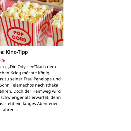
e: Kino-Tipp
026
rg. „Die Odyssee“Nach dem
schen Krieg möchte König
s zu seiner Frau Penelope und
Sohn Telemachos nach Ithaka
ehren. Doch der Heimweg wird
 schwieriger als erwartet, denn
s steht ein langes Abenteuer
Gefahren…