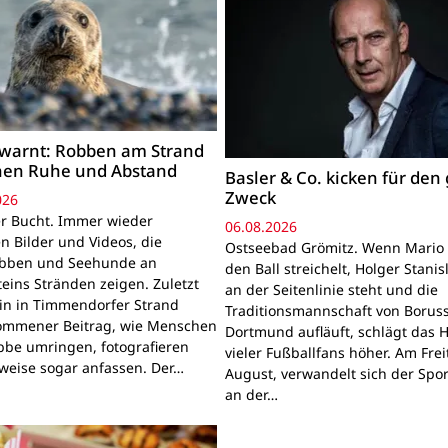
warnt: Robben am Strand
hen Ruhe und Abstand
Basler & Co. kicken für den
Zweck
026
r Bucht. Immer wieder
06.08.2026
n Bilder und Videos, die
Ostseebad Grömitz. Wenn Mario 
obben und Seehunde an
den Ball streichelt, Holger Stanis
teins Stränden zeigen. Zuletzt
an der Seitenlinie steht und die
ein in Timmendorfer Strand
Traditionsmannschaft von Boruss
mmener Beitrag, wie Menschen
Dortmund aufläuft, schlägt das 
bbe umringen, fotografieren
vieler Fußballfans höher. Am Frei
lweise sogar anfassen. Der…
August, verwandelt sich der Spor
an der…