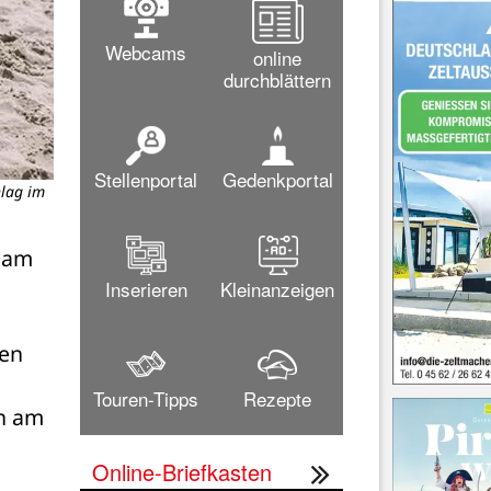
Webcams
online
durchblättern
Stellenportal
Gedenkportal
hlag im
 am 
Inserieren
Kleinanzeigen
en 
Touren-Tipps
Rezepte
n am 
Online-Briefkasten