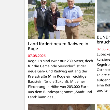
BUND 
brauc
Land fördert neuen Radweg in
Roge
07.08.2
Lübecke
07.08.2026
kursiere
Roge. Es sind zwar nur 230 Meter, doch
Kegelr
für die Gemeinde Sierksdorf ist der
Osthols
neue Geh- und Radweg entlang der
zeigte 
Kreisstraße 61 in Roge ein wichtiger
aufgeno
Baustein für die Zukunft. Mit einer
eine Ro
Förderung in Höhe von 203.000 Euro
und tei
aus dem Bundesprogramm „Stadt und
Land“ kann das…