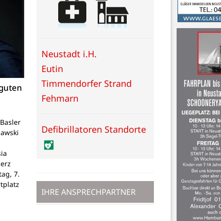
Neustadt i.H.
Eutin
Timmendorfer Strand
 guten
Fehmarn
Basler
Defibrillatoren Standorte
lawski
ia
Herz
tag, 7.
tplatz
IHRE ANSPRECHPARTNER