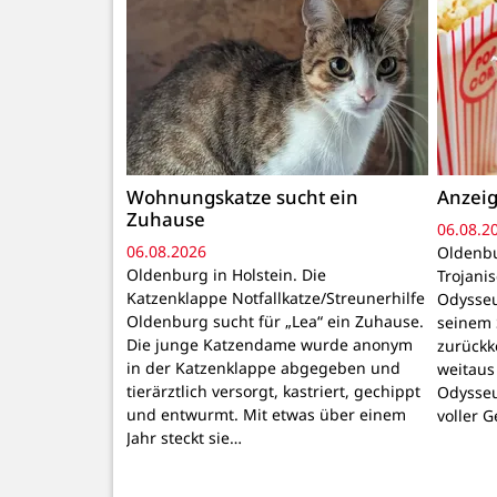
Wohnungskatze sucht ein
Anzeig
Zuhause
06.08.2
06.08.2026
Oldenbu
Oldenburg in Holstein. Die
Trojani
Katzenklappe Notfallkatze/Streunerhilfe
Odysseu
Oldenburg sucht für „Lea“ ein Zuhause.
seinem 
Die junge Katzendame wurde anonym
zurückk
in der Katzenklappe abgegeben und
weitaus
tierärztlich versorgt, kastriert, gechippt
Odysseu
und entwurmt. Mit etwas über einem
voller 
Jahr steckt sie…