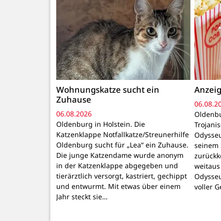
Wohnungskatze sucht ein
Anzeig
Zuhause
06.08.2
06.08.2026
Oldenbu
Oldenburg in Holstein. Die
Trojani
Katzenklappe Notfallkatze/Streunerhilfe
Odysseu
Oldenburg sucht für „Lea“ ein Zuhause.
seinem 
Die junge Katzendame wurde anonym
zurückk
in der Katzenklappe abgegeben und
weitaus
tierärztlich versorgt, kastriert, gechippt
Odysseu
und entwurmt. Mit etwas über einem
voller 
Jahr steckt sie…