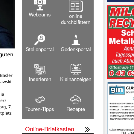
Webcams
online
durchblättern
Stellenportal
Gedenkportal
 guten
Basler
Inserieren
Kleinanzeigen
lawski
ia
Herz
tag, 7.
Touren-Tipps
Rezepte
tplatz
Online-Briefkasten