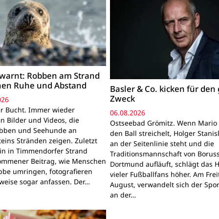
warnt: Robben am Strand
hen Ruhe und Abstand
Basler & Co. kicken für den
Zweck
026
r Bucht. Immer wieder
06.08.2026
n Bilder und Videos, die
Ostseebad Grömitz. Wenn Mario 
obben und Seehunde an
den Ball streichelt, Holger Stanis
teins Stränden zeigen. Zuletzt
an der Seitenlinie steht und die
ein in Timmendorfer Strand
Traditionsmannschaft von Boruss
mmener Beitrag, wie Menschen
Dortmund aufläuft, schlägt das 
bbe umringen, fotografieren
vieler Fußballfans höher. Am Frei
lweise sogar anfassen. Der…
August, verwandelt sich der Spor
an der…