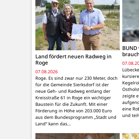
BUND 
brauc
Land fördert neuen Radweg in
Roge
07.08.2
Lübecke
07.08.2026
kursiere
Roge. Es sind zwar nur 230 Meter, doch
Kegelr
für die Gemeinde Sierksdorf ist der
Osthols
neue Geh- und Radweg entlang der
zeigte 
Kreisstraße 61 in Roge ein wichtiger
aufgeno
Baustein für die Zukunft. Mit einer
eine Ro
Förderung in Höhe von 203.000 Euro
und tei
aus dem Bundesprogramm „Stadt und
Land“ kann das…