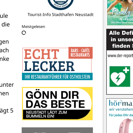
le 
reporter Rezepte
die 
Meistgelesen
gen 
ach 
nke 
nter 
hen 
ägt 5 