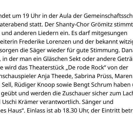
ndet um 19 Uhr in der Aula der Gemeinschaftsschu
aterabend statt. Der Shanty-Chor Grömitz stimmt 
und anderen Liedern ein. Es darf mitgesungen 
eiterin Frederike Lorenzen und der bekannt witzi
sorgen die Säger wieder für gute Stimmung. Dan
, in der man ein Gläschen Sekt oder andere Geträ
 wird das Theaterstück „De rode Rock“ von der 
enschauspieler Anja Theede, Sabrina Prüss, Maren 
 Sell, Rüdiger Knoop sowie Bengt Schrum haben u
g geübt und werden die Zuschauer sicher zum Lac
l Uschi Krämer verantwortlich. Sänger und 
s Haus“. Einlass ist ab 18.30 Uhr, der Eintritt betr