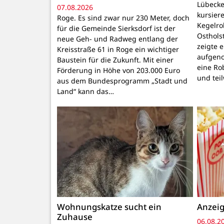
Lübecke
07.08.2026
kursiere
Roge. Es sind zwar nur 230 Meter, doch
Kegelr
für die Gemeinde Sierksdorf ist der
Osthols
neue Geh- und Radweg entlang der
zeigte 
Kreisstraße 61 in Roge ein wichtiger
aufgeno
Baustein für die Zukunft. Mit einer
eine Ro
Förderung in Höhe von 203.000 Euro
und tei
aus dem Bundesprogramm „Stadt und
Land“ kann das…
Wohnungskatze sucht ein
Anzeig
Zuhause
06.08.2