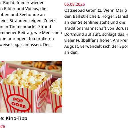
r Bucht. Immer wieder
06.08.2026
n Bilder und Videos, die
Ostseebad Grömitz. Wenn Mario 
obben und Seehunde an
den Ball streichelt, Holger Stanis
teins Stränden zeigen. Zuletzt
an der Seitenlinie steht und die
ein in Timmendorfer Strand
Traditionsmannschaft von Boruss
mmener Beitrag, wie Menschen
Dortmund aufläuft, schlägt das 
bbe umringen, fotografieren
vieler Fußballfans höher. Am Frei
lweise sogar anfassen. Der…
August, verwandelt sich der Spor
an der…
e: Kino-Tipp
026