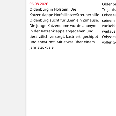
06.08.2026
Oldenbu
Oldenburg in Holstein. Die
Trojani
Katzenklappe Notfallkatze/Streunerhilfe
Odysseu
Oldenburg sucht für „Lea“ ein Zuhause.
seinem 
Die junge Katzendame wurde anonym
zurückk
in der Katzenklappe abgegeben und
weitaus
tierärztlich versorgt, kastriert, gechippt
Odysseu
und entwurmt. Mit etwas über einem
voller 
Jahr steckt sie…