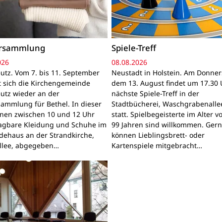
ersammlung
Spiele-Treff
026
08.08.2026
utz. Vom 7. bis 11. September
Neustadt in Holstein. Am Donner
gt sich die Kirchengemeinde
dem 13. August findet um 17.30 
utz wieder an der
nächste Spiele-Treff in der
sammlung für Bethel. In dieser
Stadtbücherei, Waschgrabenallee
nnen zwischen 10 und 12 Uhr
statt. Spielbegeisterte im Alter v
ragbare Kleidung und Schuhe im
99 Jahren sind willkommen. Ger
ehaus an der Strandkirche,
können Lieblingsbrett- oder
llee, abgegeben…
Kartenspiele mitgebracht…