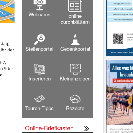
Webcams
online
durchblättern
stag,
Stellenportal
Gedenkportal
Uhr der
 7,
on 9 bis
ne
Inserieren
Kleinanzeigen
Touren-Tipps
Rezepte
Online-Briefkasten