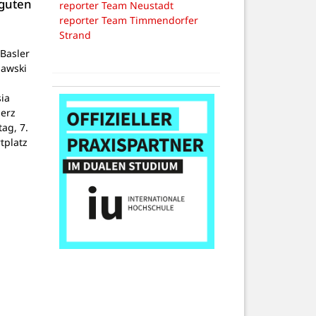
 guten
reporter Team Neustadt
reporter Team Timmendorfer
Strand
Basler
lawski
ia
Herz
tag, 7.
tplatz