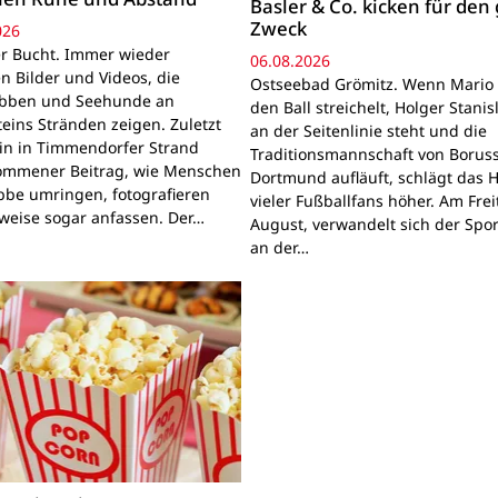
Basler & Co. kicken für den
Zweck
026
r Bucht. Immer wieder
06.08.2026
n Bilder und Videos, die
Ostseebad Grömitz. Wenn Mario 
obben und Seehunde an
den Ball streichelt, Holger Stanis
teins Stränden zeigen. Zuletzt
an der Seitenlinie steht und die
ein in Timmendorfer Strand
Traditionsmannschaft von Boruss
mmener Beitrag, wie Menschen
Dortmund aufläuft, schlägt das 
bbe umringen, fotografieren
vieler Fußballfans höher. Am Frei
lweise sogar anfassen. Der…
August, verwandelt sich der Spor
an der…