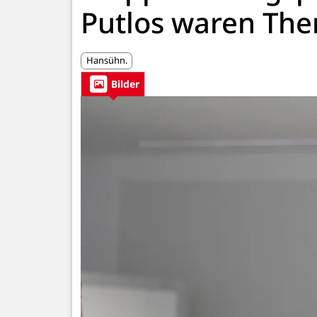
Putlos waren Th
Hansühn.
Bilder