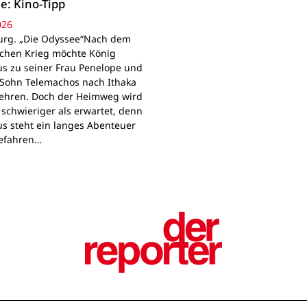
e: Kino-Tipp
026
rg. „Die Odyssee“Nach dem
schen Krieg möchte König
s zu seiner Frau Penelope und
Sohn Telemachos nach Ithaka
ehren. Doch der Heimweg wird
 schwieriger als erwartet, denn
s steht ein langes Abenteuer
Gefahren…