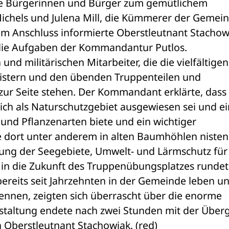
e Bürgerinnen und Bürger zum gemütlichem 
hels und Julena Mill, die Kümmerer der Gemein
m Anschluss informierte Oberstleutnant Stachowi
ie Aufgaben der Kommandantur Putlos. 
d militärischen Mitarbeiter, die die vielfältigen 
istern und den übenden Truppenteilen und 
zur Seite stehen. Der Kommandant erklärte, dass 
ich als Naturschutzgebiet ausgewiesen sei und ei
 und Pflanzenarten biete und ein wichtiger 
 dort unter anderem in alten Baumhöhlen nisten.
ng der Seegebiete, Umwelt- und Lärmschutz für 
k in die Zukunft des Truppenübungsplatzes rundet
 bereits seit Jahrzehnten in der Gemeinde leben un
nnen, zeigten sich überrascht über die enorme 
staltung endete nach zwei Stunden mit der Überg
Oberstleutnant Stachowiak. (red)