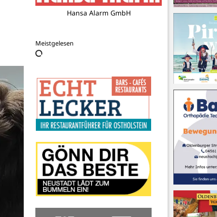
Bauernladen Schneekloth GbR
Meistgelesen