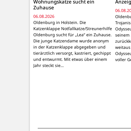
Wohnungskatze sucht ein
Anzeig
Zuhause
06.08.2
06.08.2026
Oldenbu
Oldenburg in Holstein. Die
Trojani
Katzenklappe Notfallkatze/Streunerhilfe
Odysseu
Oldenburg sucht für „Lea“ ein Zuhause.
seinem 
Die junge Katzendame wurde anonym
zurückk
in der Katzenklappe abgegeben und
weitaus
tierärztlich versorgt, kastriert, gechippt
Odysseu
und entwurmt. Mit etwas über einem
voller 
Jahr steckt sie…