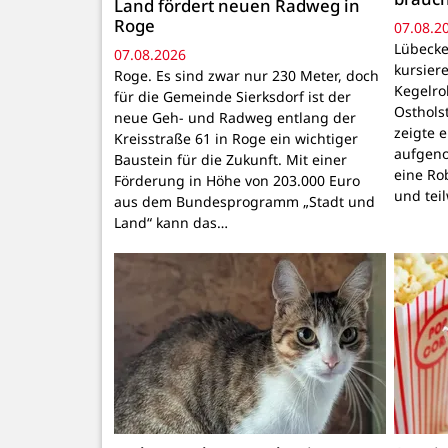
Land fördert neuen Radweg in
Roge
07.08.2
Lübecke
07.08.2026
kursiere
Roge. Es sind zwar nur 230 Meter, doch
Kegelr
für die Gemeinde Sierksdorf ist der
Osthols
neue Geh- und Radweg entlang der
zeigte 
Kreisstraße 61 in Roge ein wichtiger
aufgeno
Baustein für die Zukunft. Mit einer
eine Ro
Förderung in Höhe von 203.000 Euro
und tei
aus dem Bundesprogramm „Stadt und
Land“ kann das…