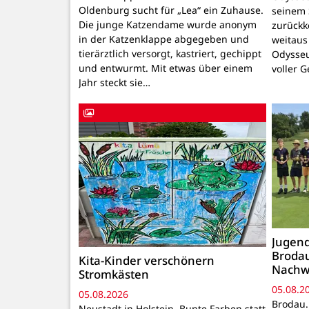
Oldenburg sucht für „Lea“ ein Zuhause.
seinem 
Die junge Katzendame wurde anonym
zurückk
in der Katzenklappe abgegeben und
weitaus
tierärztlich versorgt, kastriert, gechippt
Odysseu
und entwurmt. Mit etwas über einem
voller 
Jahr steckt sie…
Jugend
Brodau
Kita-Kinder verschönern
Nachw
Stromkästen
05.08.2
05.08.2026
Brodau.
Neustadt in Holstein. Bunte Farben statt