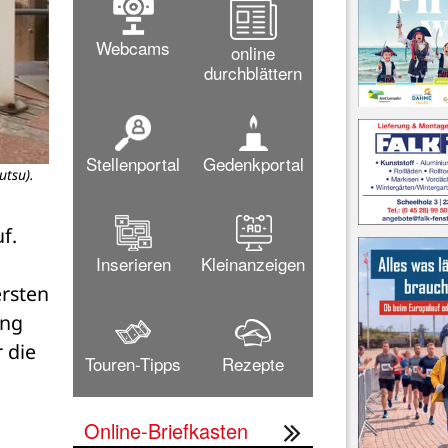
Webcams
online
durchblättern
Stellenportal
Gedenkportal
utsu).
. 
Inserieren
Kleinanzeigen
sten 
ng 
die 
Touren-Tipps
Rezepte
Online-Briefkasten