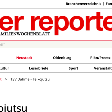
Branchenverzeichnis
Fam
Neustadt
Oldenburg
Plön/Preetz
Kultur
Leserbriefe
Sport
Veranstal
t
>
TSV Dahme - Teikojutsu
ojutsu