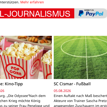
unterstützen.
Mehr erfahren
e: Kino-Tipp
SC Cismar - Fußball
026
05.08.2026
rg. „Die Odyssee“Nach dem
Einen Auftakt nach Maß bescher
schen Krieg möchte König
Akteure von Trainer Sascha Pretz
s zu seiner Frau Penelope und
anwesenden Zuschauern im erst