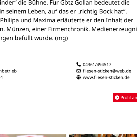
inder“ die Bühne. Für Götz Gollan bedeutet die 
 seinem Leben, auf das er „richtig Bock hat“. 
ilipa und Maxima erläuterte er den Inhalt der 
en, Münzen, einer Firmenchronik, Medienerzeugni
ngen befüllt wurde. (mg)
04361/494517
hbetrieb
fliesen-sticken@web.de
14
www.fliesen-sticken.de
Profil a