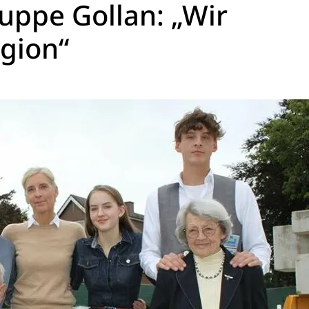
ppe Gollan: „Wir
egion“