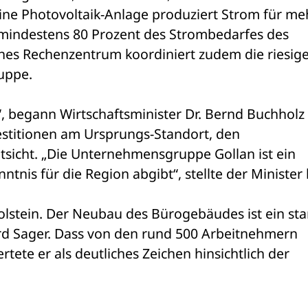
ne Photovoltaik-Anlage produziert Strom für meh
indestens 80 Prozent des Strombedarfes des 
nes Rechenzentrum koordiniert zudem die riesige
uppe.
“, begann Wirtschaftsminister Dr. Bernd Buchholz 
estitionen am Ursprungs-Standort, den 
sicht. „Die Unternehmensgruppe Gollan ist ein 
nis für die Region abgibt“, stellte der Minister k
holstein. Der Neubau des Bürogebäudes ist ein star
ard Sager. Dass von den rund 500 Arbeitnehmern 
tete er als deutliches Zeichen hinsichtlich der 