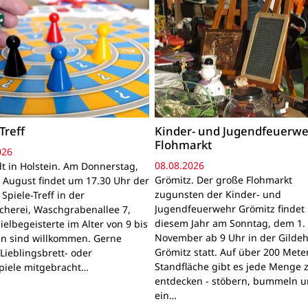
Treff
Kinder- und Jugendfeuerwe
Flohmarkt
026
08.08.2026
t in Holstein. Am Donnerstag,
Grömitz. Der große Flohmarkt
 August findet um 17.30 Uhr der
zugunsten der Kinder- und
Spiele-Treff in der
Jugendfeuerwehr Grömitz findet 
cherei, Waschgrabenallee 7,
diesem Jahr am Sonntag, dem 1.
pielbegeisterte im Alter von 9 bis
November ab 9 Uhr in der Gildeh
en sind willkommen. Gerne
Grömitz statt. Auf über 200 Mete
Lieblingsbrett- oder
Standfläche gibt es jede Menge 
piele mitgebracht…
entdecken - stöbern, bummeln u
ein…