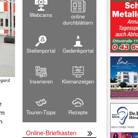
Webcams
online
durchblättern
Stellenportal
Gedenkportal
Inserieren
Kleinanzeigen
egard
Die Baugrube. Bis 2022 entsteht hier ein modernes Bürogebäud
zu 
 
Touren-Tipps
Rezepte
m 
 
Online-Briefkasten