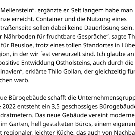
 Meilenstein“, ergänzte er. Seit langem habe man b
nze erreicht. Container und die Nutzung eines 
raßenseite sollen dabei keine Dauerlösung sein. 
er Nährboden für fruchtbare Gespräche“, sagte Thi
ür Beusloe, trotz eines tollen Standortes in Lübec
on, in der wir fest verwurzelt sind. Ich glaube an
ositive Entwicklung Ostholsteins, auch durch die 
vien“, erklärte Thilo Gollan, der gleichzeitig für 
chen warb.
neue Bürogebäude schafft die Unternehmensgrupp
de 2022 entsteht ein 3,5-geschossiges Bürogebäude
adratmetern. Das neue Gebäude vereint modernes
im Garten, hell gestalteten Büros, einem eigenen
regionaler, leichter Küche, das auch von Nachba