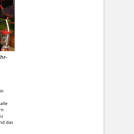
hr-
in
alle
rn
zu
nd das