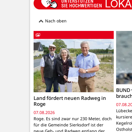
Nach oben
BUND 
brauc
Land fördert neuen Radweg in
Roge
07.08.2
Lübecke
07.08.2026
kursiere
Roge. Es sind zwar nur 230 Meter, doch
Kegelr
für die Gemeinde Sierksdorf ist der
Osthols
neue Geh- und Radweg entlang der