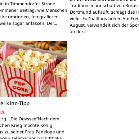
ein in Timmendorfer Strand
Traditionsmannschaft von Boruss
mmener Beitrag, wie Menschen
Dortmund aufläuft, schlägt das 
bbe umringen, fotografieren
vieler Fußballfans höher. Am Frei
lweise sogar anfassen. Der…
August, verwandelt sich der Spor
an der…
e: Kino-Tipp
026
rg. „Die Odyssee“Nach dem
schen Krieg möchte König
s zu seiner Frau Penelope und
Sohn Telemachos nach Ithaka