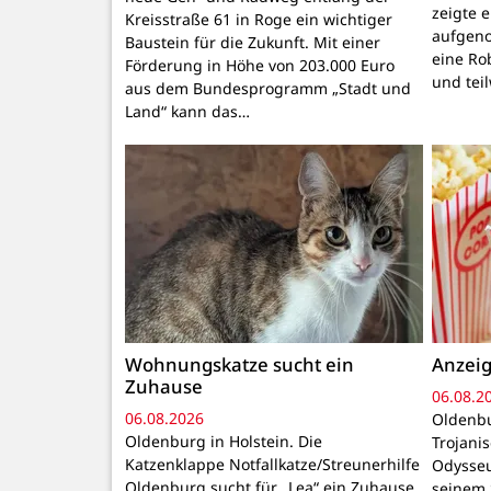
zeigte 
Kreisstraße 61 in Roge ein wichtiger
aufgeno
Baustein für die Zukunft. Mit einer
eine Ro
Förderung in Höhe von 203.000 Euro
und tei
aus dem Bundesprogramm „Stadt und
Land“ kann das…
Wohnungskatze sucht ein
Anzeig
Zuhause
06.08.2
06.08.2026
Oldenbu
Oldenburg in Holstein. Die
Trojani
Katzenklappe Notfallkatze/Streunerhilfe
Odysseu
Oldenburg sucht für „Lea“ ein Zuhause.
seinem 