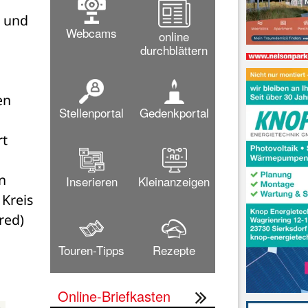
 und 
Webcams
online
durchblättern
n 
Stellenportal
Gedenkportal
t 
 
Inserieren
Kleinanzeigen
Kreis 
red)
Touren-Tipps
Rezepte
Online-Briefkasten