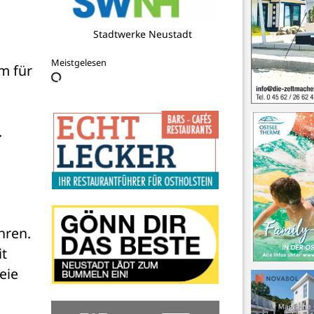
Theater in der Stadt
Meistgelesen
 für 
.
hren.
t 
ie 