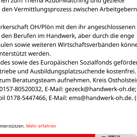
nen zum Thema Azubi-Matching und gezielte 
 den Vermittlungsprozess zwischen Arbeitgebern
kerschaft OH/Plön mit den ihr angeschlossenen 
uf den Berufen im Handwerk, aber durch die enge 
hulen sowie weiteren Wirtschaftsverbänden könne
nterstützt werden.
ndes sowie des Europäischen Sozialfonds geförder
triebe und Ausbildungsplatzsuchende kostenfrei. 
 zum Beratungsteam aufnehmen. Kreis Ostholstein
l 0157-80520032, E-Mail: gezeck@handwerk-oh.de; 
obil 0178-5447466, E-Mail: ems@handwerk-oh.de. (
unterstützen.
Mehr erfahren