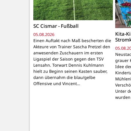
SC Cismar - Fußball
Kita-K
05.08.2026
Strom
Einen Auftakt nach Maß bescherten die
Akteure von Trainer Sascha Pretzel den
05.08.2
anwesenden Zuschauern im ersten
Neustadt
Ligaspiel der Saison gegen den TSV
grauer 
Lensahn. Torwart Dennis Kuhlmann
Idee de
hielt zu Beginn seinen Kasten sauber,
Kindert
dann übernahm die blau/gelbe
Mühlenb
Offensive und Vincent…
Verschö
Unter d
wurden