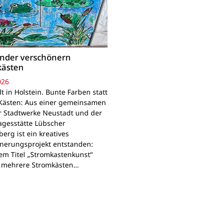
inder verschönern
kästen
026
 in Holstein. Bunte Farben statt
Kästen: Aus einer gemeinsamen
r Stadtwerke Neustadt und der
agesstätte Lübscher
erg ist ein kreatives
nerungsprojekt entstanden:
em Titel „Stromkastenkunst“
 mehrere Stromkästen…