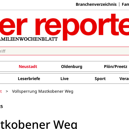
Branchenverzeichnis
Fam
Neustadt
Oldenburg
Plön/Preetz
Leserbriefe
Live
Sport
Vera
t
>
Vollsperrung Mastkobener Weg
25
stkobener Weg