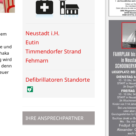
Neustadt i.H.
dem
g
Eutin
pe und
Timmendorfer Strand
thaka
g wird
Fehmarn
, denn
teuer
Defibrillatoren Standorte
IHRE ANSPRECHPARTNER