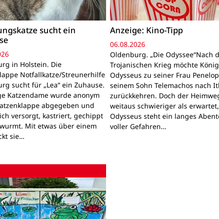
ngskatze sucht ein
Anzeige: Kino-Tipp
se
06.08.2026
026
Oldenburg. „Die Odyssee“Nach 
rg in Holstein. Die
Trojanischen Krieg möchte Köni
lappe Notfallkatze/Streunerhilfe
Odysseus zu seiner Frau Penelo
rg sucht für „Lea“ ein Zuhause.
seinem Sohn Telemachos nach I
nge Katzendame wurde anonym
zurückkehren. Doch der Heimwe
Katzenklappe abgegeben und
weitaus schwieriger als erwartet
lich versorgt, kastriert, gechippt
Odysseus steht ein langes Aben
wurmt. Mit etwas über einem
voller Gefahren…
ckt sie…