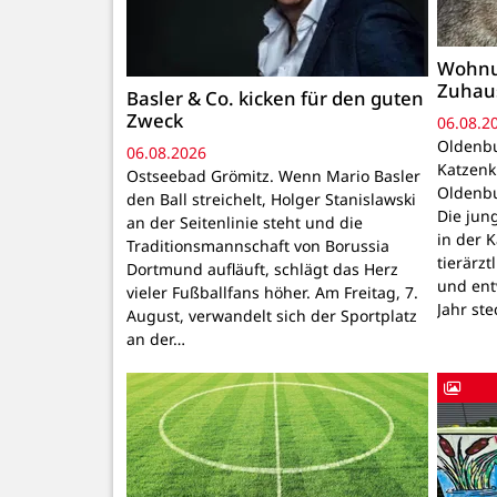
Wohnu
Zuhau
Basler & Co. kicken für den guten
Zweck
06.08.2
Oldenbu
06.08.2026
Katzenk
Ostseebad Grömitz. Wenn Mario Basler
Oldenbu
den Ball streichelt, Holger Stanislawski
Die ju
an der Seitenlinie steht und die
in der 
Traditionsmannschaft von Borussia
tierärzt
Dortmund aufläuft, schlägt das Herz
und ent
vieler Fußballfans höher. Am Freitag, 7.
Jahr ste
August, verwandelt sich der Sportplatz
an der…