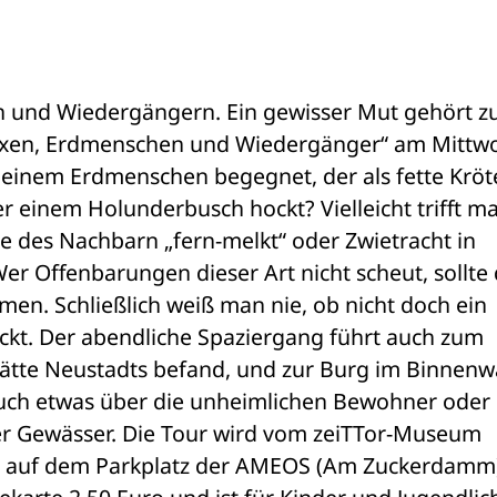
und Wiedergängern. Ein gewisser Mut gehört zu
exen, Erdmenschen und Wiedergänger“ am Mittwo
 einem Erdmenschen begegnet, der als fette Kröte
 einem Holunderbusch hockt? Vielleicht trifft ma
e des Nachbarn „fern-melkt“ oder Zwietracht in 
er Offenbarungen dieser Art nicht scheut, sollte d
men. Schließlich weiß man nie, ob nicht doch ein 
ckt. Der abendliche Spaziergang führt auch zum 
tätte Neustadts befand, und zur Burg im Binnenwa
ch etwas über die unheimlichen Bewohner oder d
er Gewässer. Die Tour wird vom zeiTTor-Museum 
r auf dem Parkplatz der AMEOS (Am Zuckerdamm).