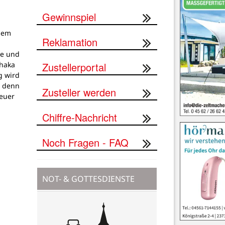
Gewinnspiel
dem
Reklamation
g
pe und
Zustellerportal
thaka
g wird
, denn
Zusteller werden
teuer
Chiffre-Nachricht
Noch Fragen - FAQ
NOT- & GOTTESDIENSTE