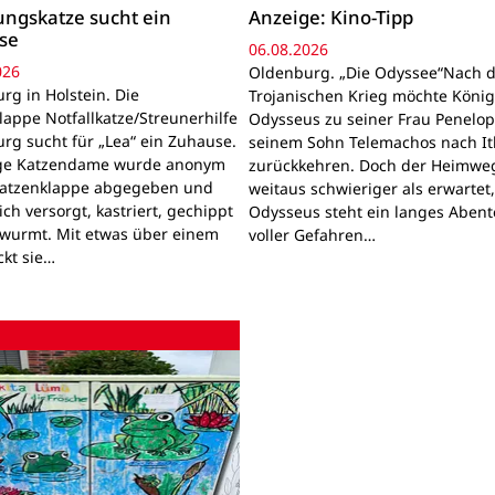
ngskatze sucht ein
Anzeige: Kino-Tipp
se
06.08.2026
026
Oldenburg. „Die Odyssee“Nach 
rg in Holstein. Die
Trojanischen Krieg möchte Köni
lappe Notfallkatze/Streunerhilfe
Odysseus zu seiner Frau Penelo
rg sucht für „Lea“ ein Zuhause.
seinem Sohn Telemachos nach I
nge Katzendame wurde anonym
zurückkehren. Doch der Heimwe
Katzenklappe abgegeben und
weitaus schwieriger als erwartet
lich versorgt, kastriert, gechippt
Odysseus steht ein langes Aben
wurmt. Mit etwas über einem
voller Gefahren…
ckt sie…