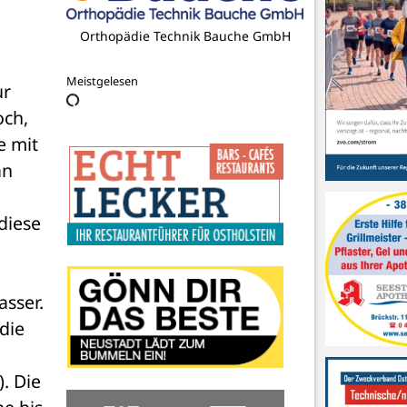
Orthopädie Technik Bauche GmbH
Meistgelesen
r 
ch, 
 mit 
n 
iese 
sser. 
ie 
 Die 