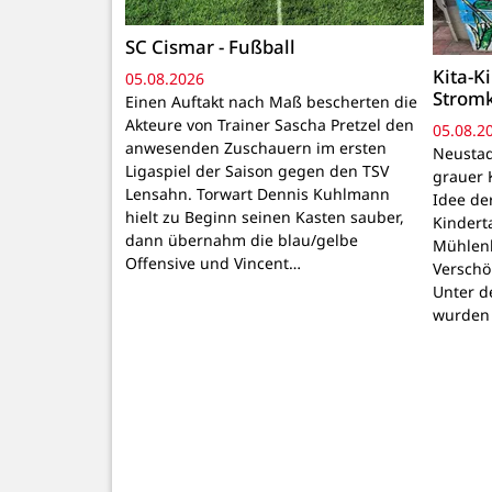
SC Cismar - Fußball
Kita-K
05.08.2026
Strom
Einen Auftakt nach Maß bescherten die
Akteure von Trainer Sascha Pretzel den
05.08.2
anwesenden Zuschauern im ersten
Neustadt
Ligaspiel der Saison gegen den TSV
grauer 
Lensahn. Torwart Dennis Kuhlmann
Idee de
hielt zu Beginn seinen Kasten sauber,
Kindert
dann übernahm die blau/gelbe
Mühlenb
Offensive und Vincent…
Verschö
Unter d
wurden