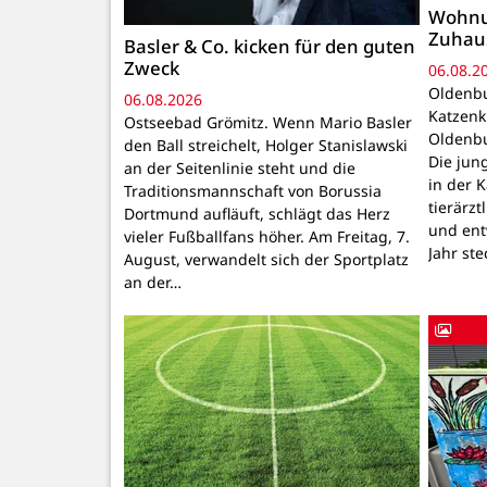
Wohnu
Zuhau
Basler & Co. kicken für den guten
Zweck
06.08.2
Oldenbu
06.08.2026
Katzenk
Ostseebad Grömitz. Wenn Mario Basler
Oldenbu
den Ball streichelt, Holger Stanislawski
Die ju
an der Seitenlinie steht und die
in der 
Traditionsmannschaft von Borussia
tierärzt
Dortmund aufläuft, schlägt das Herz
und ent
vieler Fußballfans höher. Am Freitag, 7.
Jahr ste
August, verwandelt sich der Sportplatz
an der…