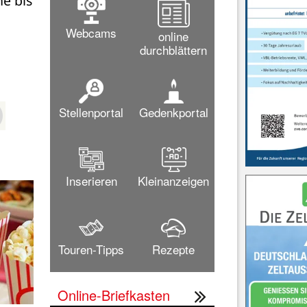
e bis 
Webcams
online
durchblättern
Stellenportal
Gedenkportal
Inserieren
Kleinanzeigen
Touren-Tipps
Rezepte
Online-Briefkasten