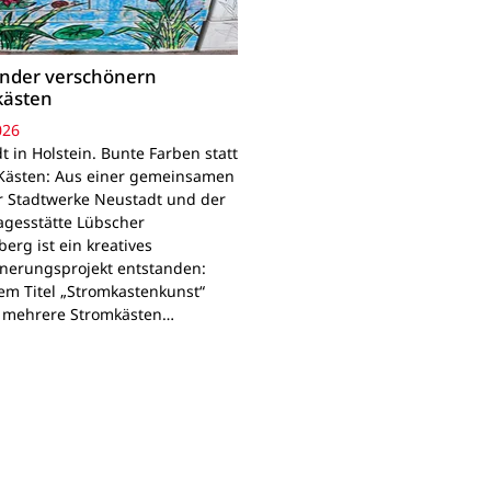
inder verschönern
kästen
026
 in Holstein. Bunte Farben statt
Kästen: Aus einer gemeinsamen
r Stadtwerke Neustadt und der
agesstätte Lübscher
erg ist ein kreatives
nerungsprojekt entstanden:
em Titel „Stromkastenkunst“
 mehrere Stromkästen…