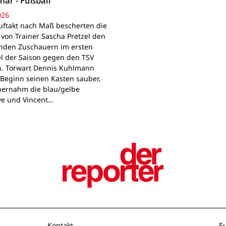
mar - Fußball
026
uftakt nach Maß bescherten die
 von Trainer Sascha Pretzel den
den Zuschauern im ersten
el der Saison gegen den TSV
. Torwart Dennis Kuhlmann
u Beginn seinen Kasten sauber,
ernahm die blau/gelbe
ve und Vincent…
Kontakt
E