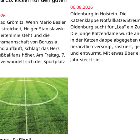
06.08.2026
Oldenburg in Holstein. Die
026
Katzenklappe Notfallkatze/Streun
ad Grömitz. Wenn Mario Basler
Oldenburg sucht für „Lea“ ein Z
 streichelt, Holger Stanislawski
Die junge Katzendame wurde a
eitenlinie steht und die
in der Katzenklappe abgegeben
onsmannschaft von Borussia
tierärztlich versorgt, kastriert, g
d aufläuft, schlägt das Herz
und entwurmt. Mit etwas über e
ußballfans höher. Am Freitag, 7.
Jahr steckt sie…
 verwandelt sich der Sportplatz