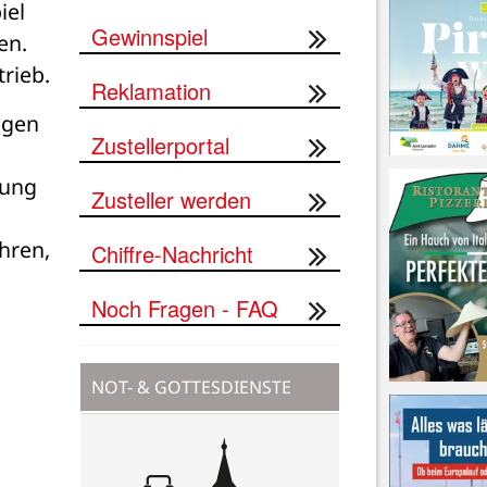
el 
Gewinnspiel
n. 
Der bekannte Onlineshop auf der Veranstaltungshomepage ist ebenfalls bereits in Betrieb. 
Reklamation
gen 
Zustellerportal
ung 
Zusteller werden
ren, 
Chiffre-Nachricht
Noch Fragen - FAQ
NOT- & GOTTESDIENSTE