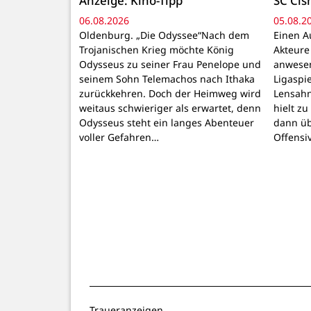
Anzeige: Kino-Tipp
SC Cis
06.08.2026
05.08.2
Oldenburg. „Die Odyssee“Nach dem
Einen A
Trojanischen Krieg möchte König
Akteure
Odysseus zu seiner Frau Penelope und
anwesen
seinem Sohn Telemachos nach Ithaka
Ligaspi
zurückkehren. Doch der Heimweg wird
Lensahn
weitaus schwieriger als erwartet, denn
hielt z
Odysseus steht ein langes Abenteuer
dann üb
voller Gefahren…
Offensi
Traueranzeigen