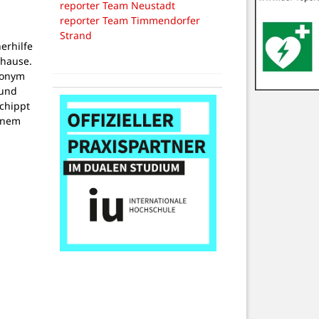
reporter Team Neustadt
reporter Team Timmendorfer
Strand
erhilfe
uhause.
nonym
 und
echippt
inem