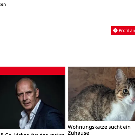
sen
Profil a
Wohnungskatze sucht ein
Zuhause
 & Co. kicken für den guten