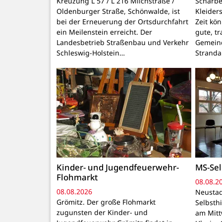
Kreuzung L 57 / L 216 Milchstraße /
Scharbe
Oldenburger Straße, Schönwalde, ist
Kleider
bei der Erneuerung der Ortsdurchfahrt
Zeit kö
ein Meilenstein erreicht. Der
gute, t
Landesbetrieb Straßenbau und Verkehr
Gemeind
Schleswig-Holstein…
Stranda
Kinder- und Jugendfeuerwehr-
MS-Sel
Flohmarkt
08.08.2
08.08.2026
Neustad
Grömitz. Der große Flohmarkt
Selbsthi
zugunsten der Kinder- und
am Mitt