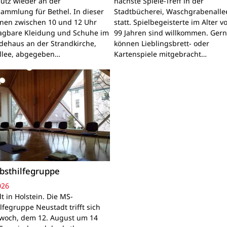
utz wieder an der
nächste Spiele-Treff in der
sammlung für Bethel. In dieser
Stadtbücherei, Waschgrabenallee
nnen zwischen 10 und 12 Uhr
statt. Spielbegeisterte im Alter v
ragbare Kleidung und Schuhe im
99 Jahren sind willkommen. Ger
ehaus an der Strandkirche,
können Lieblingsbrett- oder
llee, abgegeben…
Kartenspiele mitgebracht…
bsthilfegruppe
026
t in Holstein. Die MS-
lfegruppe Neustadt trifft sich
woch, dem 12. August um 14