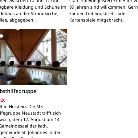
nnen zwischen 10 und 12 Uhr
statt. Spielbegeisterte im Alter v
ragbare Kleidung und Schuhe im
99 Jahren sind willkommen. Ger
ehaus an der Strandkirche,
können Lieblingsbrett- oder
llee, abgegeben…
Kartenspiele mitgebracht…
bsthilfegruppe
026
t in Holstein. Die MS-
lfegruppe Neustadt trifft sich
woch, dem 12. August um 14
Gemeindesaal der kath.
gemeinde St. Johannes in der