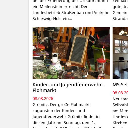
bei der Erneuerung der Ortsdurchfahrt
Zeit kö
ein Meilenstein erreicht. Der
gute, t
Landesbetrieb Straßenbau und Verkehr
Gemeind
Schleswig-Holstein…
Stranda
Kinder- und Jugendfeuerwehr-
MS-Sel
Flohmarkt
08.08.2
08.08.2026
Neustad
Grömitz. Der große Flohmarkt
Selbsthi
zugunsten der Kinder- und
am Mitt
Jugendfeuerwehr Grömitz findet in
Uhr im 
diesem Jahr am Sonntag, dem 1.
Kirchen