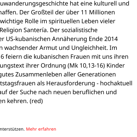
Zuwanderungsgeschichte hat eine kulturell und 

haffen. Der Großteil der über 11 Millionen 

ichtige Rolle im spirituellen Leben vieler 

ligion Santería. Der sozialistische 

n der US-kubanischen Annäherung Ende 2014 

en wachsender Armut und Ungleichheit. Im 

 feiern die kubanischen Frauen mit uns ihren 

sungstext ihrer Ordnung (Mk 10,13-16) Kinder 

 gutes Zusammenleben aller Generationen 

stagsfrauen als Herausforderung - hochaktuell 

uf der Suche nach neuen beruflichen und 

n kehren. (red)
unterstützen.
Mehr erfahren