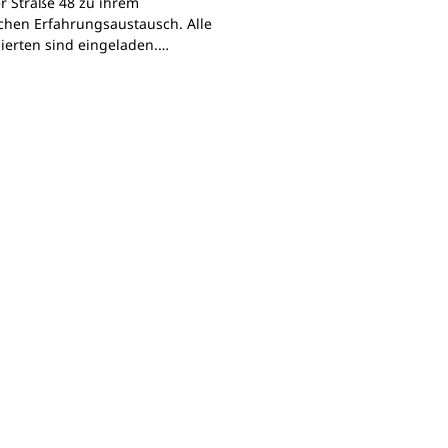
r Straße 48 zu ihrem
chen Erfahrungsaustausch. Alle
sierten sind eingeladen.…