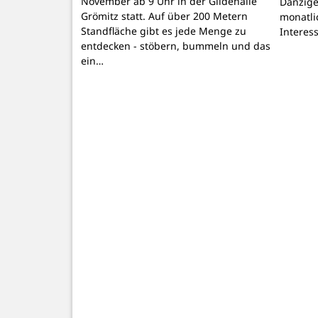
November ab 9 Uhr in der Gildehalle
Danzige
Grömitz statt. Auf über 200 Metern
monatli
Standfläche gibt es jede Menge zu
Interes
entdecken - stöbern, bummeln und das
ein…