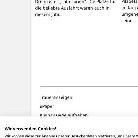
Pilzbef
Dreimaster „Loth Lorien“. Die Plätze für
im Kurpa
die beliebte Ausfahrt waren auch in
umgehen
diesem Jahr…
seine…
Traueranzeigen
ePaper
Kleinanzeige aufgeben
Gewinnspiele
Wir verwenden Cookies!
Notdienste
Wir können diese zur Analyse unserer Besucherdaten platzieren, um unsere W