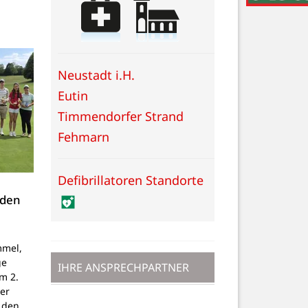
Neustadt i.H.
Eutin
Timmendorfer Strand
Fehmarn
Defibrillatoren Standorte
 den
mmel,
ge
IHRE ANSPRECHPARTNER
um 2.
er
 den