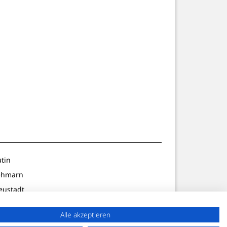
utin
ehmarn
eustadt
ldenburg
Alle akzeptieren
lön/Preetz