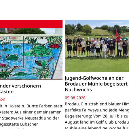
Jugend-Golfwoche an der
Brodauer Mühle begeistert
inder verschönern
Nachwuchs
kästen
05.08.2026
026
Brodau. Ein strahlend blauer Hi
 in Holstein. Bunte Farben statt
perfekte Fairways und jede Men
Kästen: Aus einer gemeinsamen
Begeisterung: Vom 28. Juli bis z
r Stadtwerke Neustadt und der
August fand im Golf Club Brodau
agesstätte Lübscher
Mühle eine lebendige Woche für