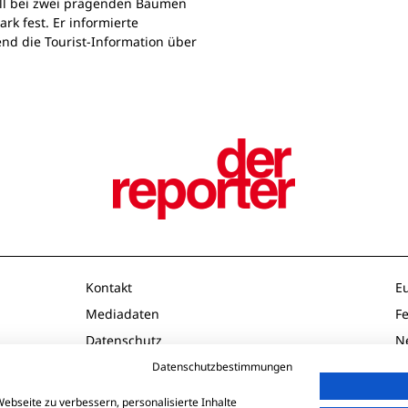
all bei zwei prägenden Bäumen
rk fest. Er informierte
d die Tourist-Information über
Kontakt
E
Mediadaten
F
Datenschutz
N
Impressum
O
Datenschutzbestimmungen
AGB
P
ebseite zu verbessern, personalisierte Inhalte