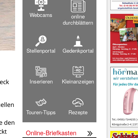
Webcams
online
durchblättern
Stellenportal
Gedenkportal
Inserieren
Kleinanzeigen
eck 
ellen 
Touren-Tipps
Rezepte
e den 
kt 
Online-Briefkasten