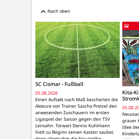
Nach oben
SC Cismar - Fußball
Kita-K
05.08.2026
Strom
Einen Auftakt nach Maß bescherten die
Akteure von Trainer Sascha Pretzel den
05.08.2
anwesenden Zuschauern im ersten
Neustadt
Ligaspiel der Saison gegen den TSV
grauer 
Lensahn. Torwart Dennis Kuhlmann
Idee de
hielt zu Beginn seinen Kasten sauber,
Kindert
dann übernahm die blau/gelbe