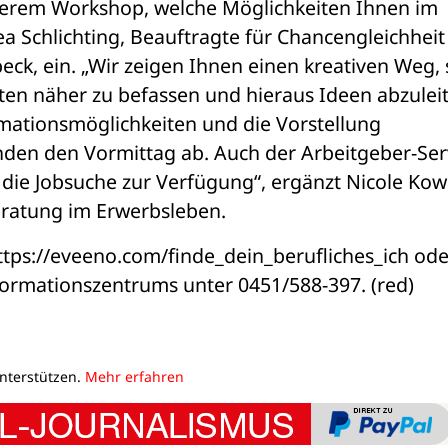
serem Workshop, welche Möglichkeiten Ihnen im 
a Schlichting, Beauftragte für Chancengleichheit
ck, ein. „Wir zeigen Ihnen einen kreativen Weg, s
ten näher zu befassen und hieraus Ideen abzuleit
mationsmöglichkeiten und die Vorstellung 
den den Vormittag ab. Auch der Arbeitgeber-Serv
die Jobsuche zur Verfügung“, ergänzt Nicole Kowal
eratung im Erwerbsleben.
ttps://eveeno.com/finde_dein_berufliches_ich oder
formationszentrums unter 0451/588-397. (red)
unterstützen.
Mehr erfahren