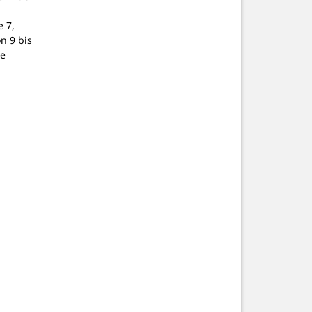
 7,
on 9 bis
ne