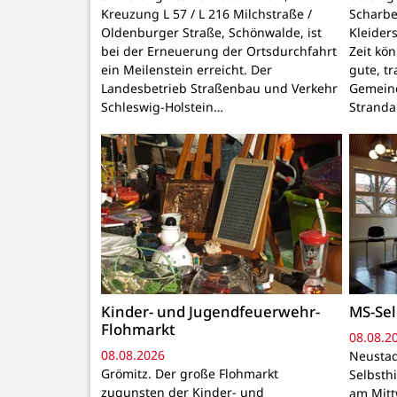
Kreuzung L 57 / L 216 Milchstraße /
Scharbe
Oldenburger Straße, Schönwalde, ist
Kleider
bei der Erneuerung der Ortsdurchfahrt
Zeit kö
ein Meilenstein erreicht. Der
gute, t
Landesbetrieb Straßenbau und Verkehr
Gemeind
Schleswig-Holstein…
Stranda
Kinder- und Jugendfeuerwehr-
MS-Sel
Flohmarkt
08.08.2
08.08.2026
Neustad
Grömitz. Der große Flohmarkt
Selbsthi
zugunsten der Kinder- und
am Mitt