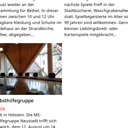
utz wieder an der
nächste Spiele-Treff in der
sammlung für Bethel. In dieser
Stadtbücherei, Waschgrabenallee
nnen zwischen 10 und 12 Uhr
statt. Spielbegeisterte im Alter v
ragbare Kleidung und Schuhe im
99 Jahren sind willkommen. Ger
ehaus an der Strandkirche,
können Lieblingsbrett- oder
llee, abgegeben…
Kartenspiele mitgebracht…
bsthilfegruppe
026
t in Holstein. Die MS-
lfegruppe Neustadt trifft sich
woch, dem 12. August um 14