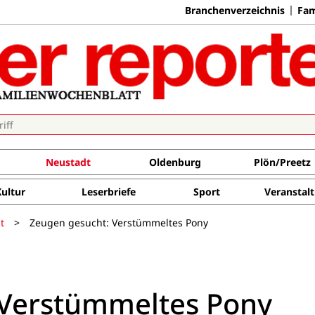
Branchenverzeichnis
Fam
Neustadt
Oldenburg
Plön/Preetz
Kultur
Leserbriefe
Sport
Veranstal
t
>
Zeugen gesucht: Verstümmeltes Pony
 Verstümmeltes Pony