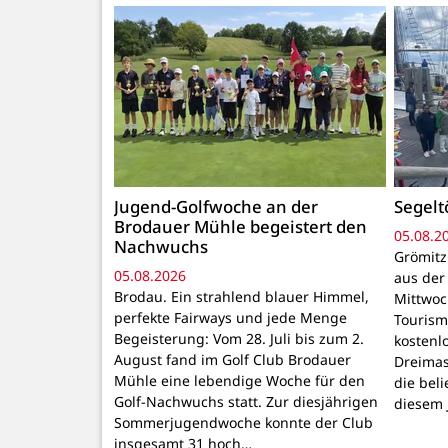
Jugend-Golfwoche an der
Segelt
Brodauer Mühle begeistert den
05.08.2
Nachwuchs
Grömitz
05.08.2026
aus der
Brodau. Ein strahlend blauer Himmel,
Mittwoch
perfekte Fairways und jede Menge
Tourism
Begeisterung: Vom 28. Juli bis zum 2.
kostenl
August fand im Golf Club Brodauer
Dreimast
Mühle eine lebendige Woche für den
die bel
Golf-Nachwuchs statt. Zur diesjährigen
diesem 
Sommerjugendwoche konnte der Club
insgesamt 31 hoch…