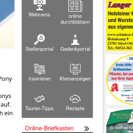
Webcams
online
durchblättern
Stellenportal
Gedenkportal
Inserieren
Kleinanzeigen
Pony 
onys 
auf. 
Touren-Tipps
Rezepte
 ein 
Online-Briefkasten