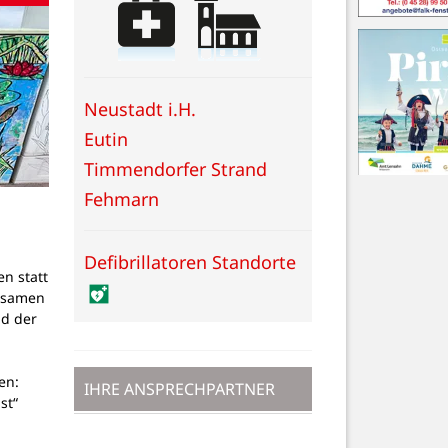
Neustadt i.H.
Eutin
Timmendorfer Strand
Fehmarn
Defibrillatoren Standorte
en statt
insamen
nd der
en:
IHRE ANSPRECHPARTNER
st“