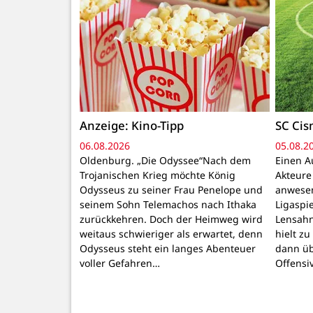
Anzeige: Kino-Tipp
SC Cis
06.08.2026
05.08.2
Oldenburg. „Die Odyssee“Nach dem
Einen A
Trojanischen Krieg möchte König
Akteure
Odysseus zu seiner Frau Penelope und
anwesen
seinem Sohn Telemachos nach Ithaka
Ligaspi
zurückkehren. Doch der Heimweg wird
Lensahn
weitaus schwieriger als erwartet, denn
hielt z
Odysseus steht ein langes Abenteuer
dann üb
voller Gefahren…
Offensi