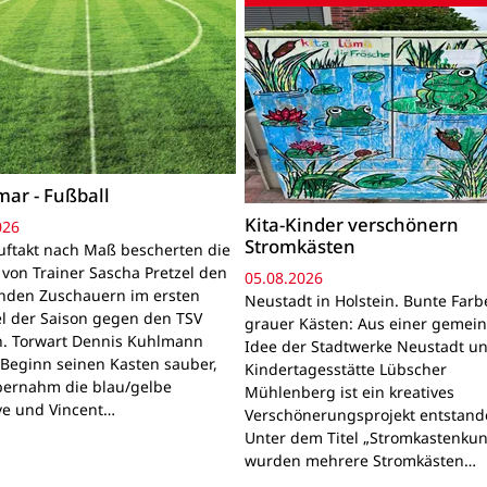
mar - Fußball
Kita-Kinder verschönern
026
Stromkästen
uftakt nach Maß bescherten die
 von Trainer Sascha Pretzel den
05.08.2026
den Zuschauern im ersten
Neustadt in Holstein. Bunte Farb
el der Saison gegen den TSV
grauer Kästen: Aus einer geme
. Torwart Dennis Kuhlmann
Idee der Stadtwerke Neustadt u
u Beginn seinen Kasten sauber,
Kindertagesstätte Lübscher
ernahm die blau/gelbe
Mühlenberg ist ein kreatives
ve und Vincent…
Verschönerungsprojekt entstand
Unter dem Titel „Stromkastenkun
wurden mehrere Stromkästen…