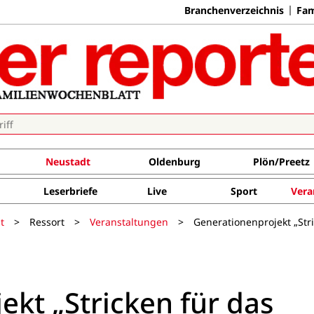
Branchenverzeichnis
Fam
Neustadt
Oldenburg
Plön/Preetz
Leserbriefe
Live
Sport
Vera
t
>
Ressort
>
Veranstaltungen
>
Generationenprojekt „Str
kt „Stricken für das