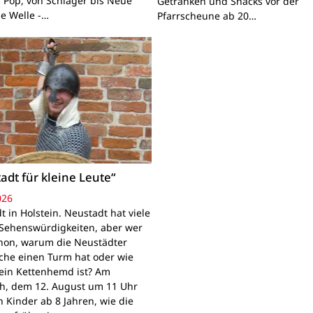
s Pop, von Schlager bis Neue
Getränken und Snacks vor der
e Welle -…
Pfarrscheune ab 20…
adt für kleine Leute“
026
 in Holstein. Neustadt hat viele
Sehenswürdigkeiten, aber wer
hon, warum die Neustädter
rche einen Turm hat oder wie
ein Kettenhemd ist? Am
h, dem 12. August um 11 Uhr
n Kinder ab 8 Jahren, wie die