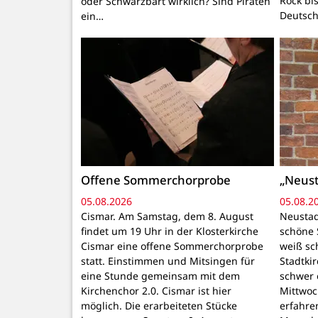
Rock bi
oder Schwarzbart wirklich? Sind Piraten
Deutsch
ein…
Offene Sommerchorprobe
„Neust
05.08.2026
05.08.2
Cismar. Am Samstag, dem 8. August
Neustadt
findet um 19 Uhr in der Klosterkirche
schöne 
Cismar eine offene Sommerchorprobe
weiß sc
statt. Einstimmen und Mitsingen für
Stadtki
eine Stunde gemeinsam mit dem
schwer 
Kirchenchor 2.0. Cismar ist hier
Mittwoc
möglich. Die erarbeiteten Stücke
erfahre