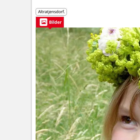
Altratjensdorf.
Bilder