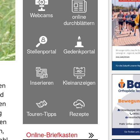
Webcams
online
durchblättern
Stellenportal
Gedenkportal
Inserieren
Kleinanzeigen
n 
d 
en 
 
Touren-Tipps
Rezepte
en 
, 
Online-Briefkasten
hl 