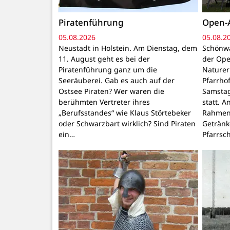
Piratenführung
Open-A
05.08.2026
05.08.2
Neustadt in Holstein. Am Dienstag, dem
Schönwa
11. August geht es bei der
der Ope
Piratenführung ganz um die
Naturer
Seeräuberei. Gab es auch auf der
Pfarrho
Ostsee Piraten? Wer waren die
Samstag
berühmten Vertreter ihres
statt. 
„Berufsstandes“ wie Klaus Störtebeker
Rahmen 
oder Schwarzbart wirklich? Sind Piraten
Getränk
ein…
Pfarrsc