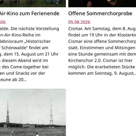
ir-Kino zum Ferienende
Offene Sommerchorprobe
026
05.08.2026
lde. Die nächste Vorstellung
Cismar. Am Samstag, dem 8. Aug
n-Air-Kino-Reihe im
findet um 19 Uhr in der Klosterk
lebnisraum „Historischer
Cismar eine offene Sommerchor
f Schönwalde“ findet am
statt. Einstimmen und Mitsingen
, dem 15. August um 21 Uhr
eine Stunde gemeinsam mit de
An diesem Abend wird im
Kirchenchor 2.0. Cismar ist hier
des Come-together bei
möglich. Die erarbeiteten Stücke
en und Snacks vor der
kommen am Sonntag, 9. August,
heune ab 20…