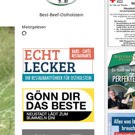
Innenarchitektur Susanne Köster
Meistgelesen