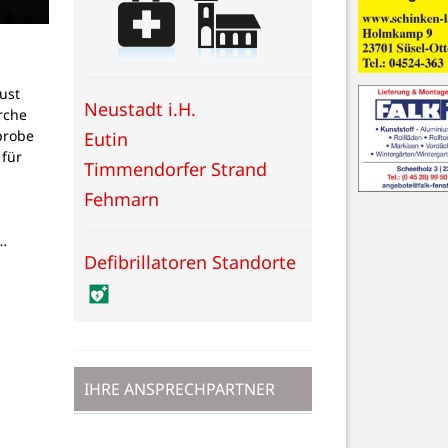
ust
Neustadt i.H.
irche
probe
Eutin
 für
Timmendorfer Strand
m
Fehmarn
…
Defibrillatoren Standorte
IHRE ANSPRECHPARTNER