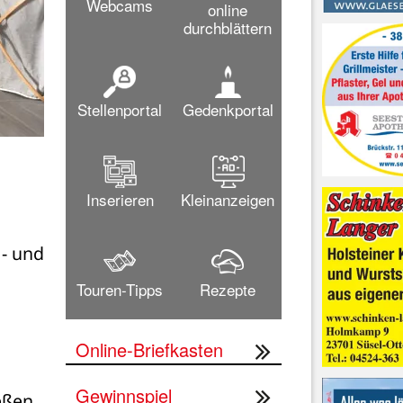
Webcams
online
durchblättern
Stellenportal
Gedenkportal
Inserieren
Kleinanzeigen
- und 
Touren-Tipps
Rezepte
Online-Briefkasten
Gewinnspiel
ßen, 