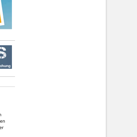
n
nen
er