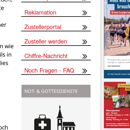
e 
Reklamation
er 
Zustellerportal
Zusteller werden
n wie 
s in 
Chiffre-Nachricht
ies 
Noch Fragen - FAQ
NOT- & GOTTESDIENSTE
ch 