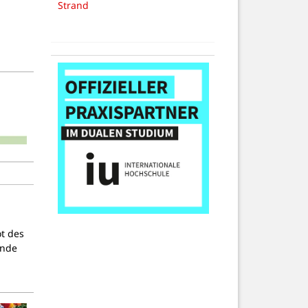
Strand
ot des
ende