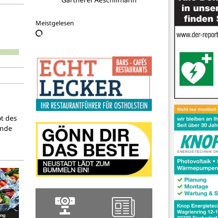
Lüke und Reese Rechtsanwälte
Meistgelesen
ot des
ende