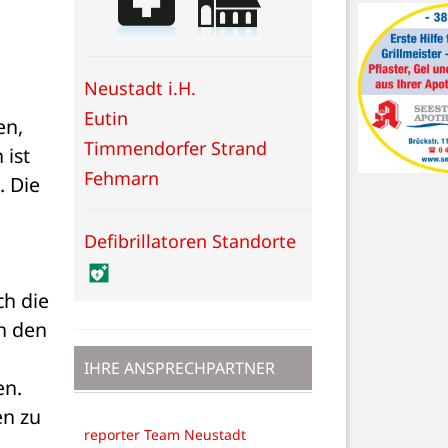
Neustadt i.H.
Eutin
n, 
Timmendorfer Strand
ist 
Fehmarn
 Die 
Defibrillatoren Standorte
h die 
n den 
IHRE ANSPRECHPARTNER
n. 
n zu 
reporter Team Neustadt