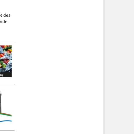
ot des
ende