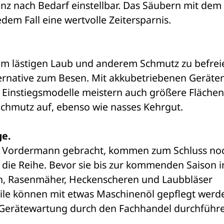
anz nach Bedarf einstellbar. Das Säubern mit dem 
dem Fall eine wertvolle Zeitersparnis.
 lästigen Laub und anderem Schmutz zu befreie
ernative zum Besen. Mit akkubetriebenen Geräten 
n Einstiegsmodelle meistern auch größere Flächen.
chmutz auf, ebenso wie nasses Kehrgut.
ge.
f Vordermann gebracht, kommen zum Schluss noc
 die Reihe. Bevor sie bis zur kommenden Saison i
ch, Rasenmäher, Heckenscheren und Laubbläser 
eile können mit etwas Maschinenöl gepflegt werde
e Gerätewartung durch den Fachhandel durchführe