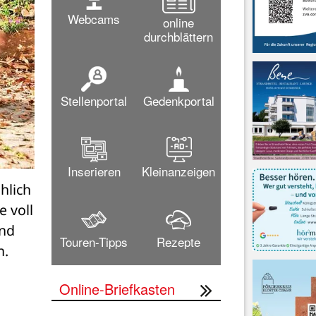
Webcams
online
durchblättern
Stellenportal
Gedenkportal
Inserieren
Kleinanzeigen
lich 
 voll 
nd 
Touren-Tipps
Rezepte
. 
Online-Briefkasten