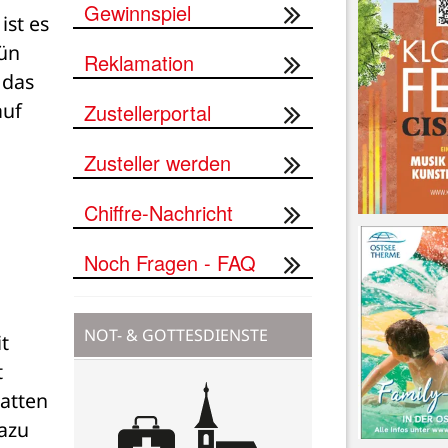
Gewinnspiel
st es 
ün 
Reklamation
das 
uf 
Zustellerportal
Zusteller werden
Chiffre-Nachricht
Noch Fragen - FAQ
NOT- & GOTTESDIENSTE
 
 
atten 
azu 