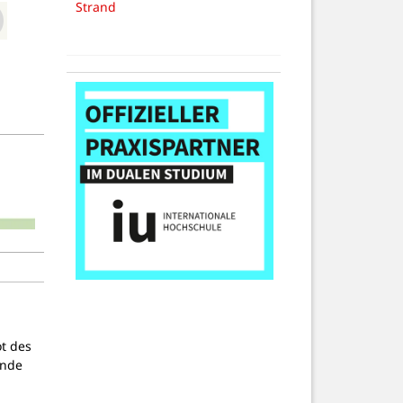
Strand
ot des
ende