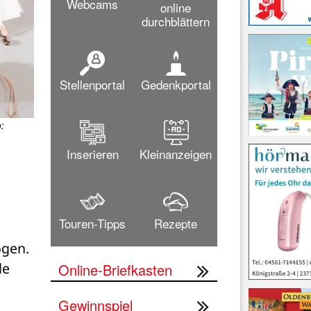
Webcams
online
durchblättern
Stellenportal
Gedenkportal
:
Inserieren
Kleinanzeigen
Touren-Tipps
Rezepte
gen. 
e 
Online-Briefkasten
Gewinnspiel