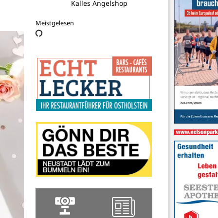
Nordland-Reiseagentur OHG
Meistgelesen