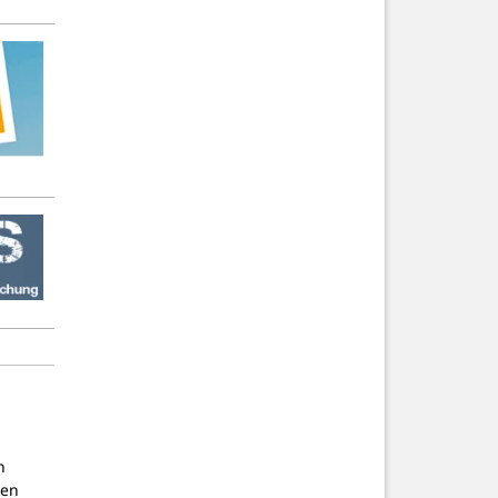
n
nen