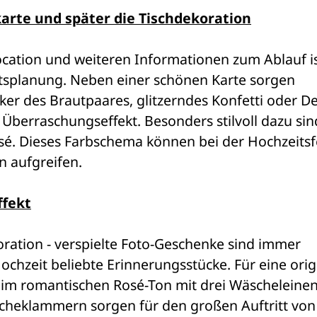
karte und später die Tischdekoration
ocation und weiteren Informationen zum Ablauf ist
itsplanung. Neben einer schönen Karte sorgen 
cker des Brautpaares, glitzerndes Konfetti oder D
 Überraschungseffekt. Besonders stilvoll dazu sind
sé. Dieses Farbschema können bei der Hochzeitsfe
n aufgreifen.
ffekt
oration - verspielte Foto-Geschenke sind immer 
hzeit beliebte Erinnerungsstücke. Für eine origi
m romantischen Rosé-Ton mit drei Wäscheleinen
cheklammern sorgen für den großen Auftritt von 