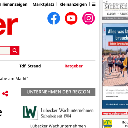
ilienanzeigen
Marktplatz
Kleinanzeigen
Tdf. Strand
Ratgeber
tabe am Markt“
UNTERNEHMEN DER REGION
e
DLRG Grömitz e.V.