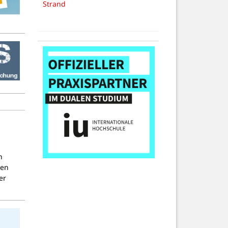
Strand
n
nen
er