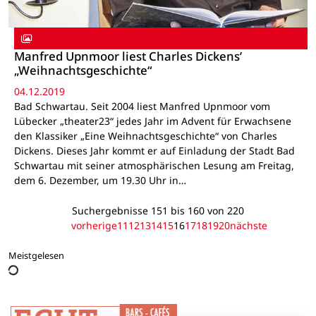
Manfred Upnmoor liest Charles Dickens’
„Weihnachtsgeschichte“
04.12.2019
Bad Schwartau. Seit 2004 liest Manfred Upnmoor vom
Lübecker „theater23“ jedes Jahr im Advent für Erwachsene
den Klassiker „Eine Weihnachtsgeschichte“ von Charles
Dickens. Dieses Jahr kommt er auf Einladung der Stadt Bad
Schwartau mit seiner atmosphärischen Lesung am Freitag,
dem 6. Dezember, um 19.30 Uhr in…
Suchergebnisse 151 bis 160 von 220
vorherige
11
12
13
14
15
16
17
18
19
20
nächste
Meistgelesen