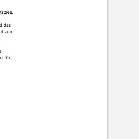
stsee.
d das
nd zum
r
e
t für…