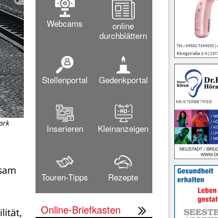
Webcams
online
durchblättern
Stellenportal
Gedenkportal
ark
Der Timmendorfer Platz ist Mitt
Inserieren
Kleinanzeigen
B
sam 
Touren-Tipps
Rezepte
Online-Briefkasten
tät, 