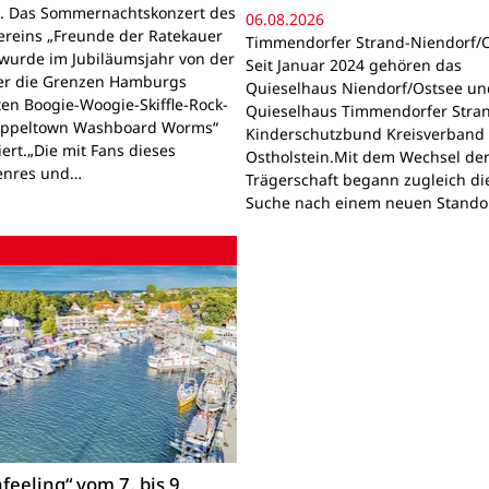
. Das Sommernachtskonzert des
06.08.2026
ereins „Freunde der Ratekauer
Timmendorfer Strand-Niendorf/O
 wurde im Jubiläumsjahr von der
Seit Januar 2024 gehören das
er die Grenzen Hamburgs
Quieselhaus Niendorf/Ostsee un
en Boogie-Woogie-Skiffle-Rock-
Quieselhaus Timmendorfer Stra
Appeltown Washboard Worms“
Kinderschutzbund Kreisverband
ert.„Die mit Fans dieses
Ostholstein.Mit dem Wechsel de
enres und…
Trägerschaft begann zugleich di
Suche nach einem neuen Standor
feeling“ vom 7. bis 9.