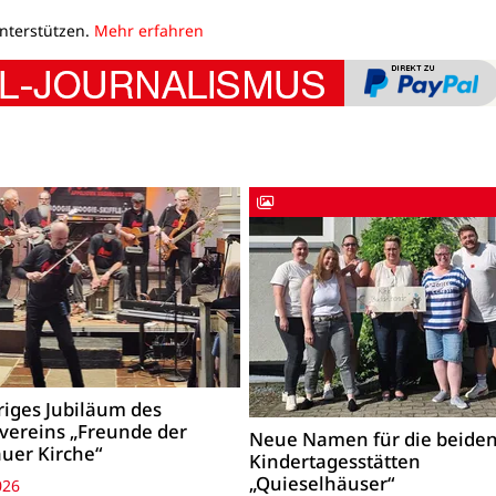
unterstützen.
Mehr erfahren
riges Jubiläum des
vereins „Freunde der
Neue Namen für die beide
uer Kirche“
Kindertagesstätten
„Quieselhäuser“
026