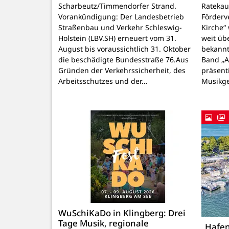
Scharbeutz/Timmendorfer Strand.
Ratekau
Vorankündigung: Der Landesbetrieb
Förderv
Straßenbau und Verkehr Schleswig-
Kirche“
Holstein (LBV.SH) erneuert vom 31.
weit üb
August bis voraussichtlich 31. Oktober
bekannt
die beschädigte Bundesstraße 76.Aus
Band „
Gründen der Verkehrssicherheit, des
präsenti
Arbeitsschutzes und der…
Musikg
WuSchiKaDo in Klingberg: Drei
Tage Musik, regionale
„Hafen