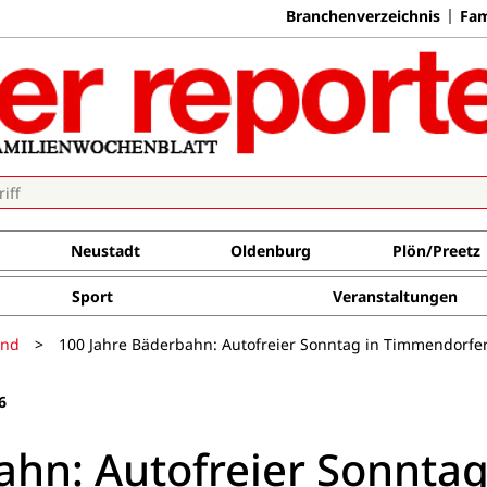
Branchenverzeichnis
Fam
Neustadt
Oldenburg
Plön/Preetz
Sport
Veranstaltungen
and
>
100 Jahre Bäderbahn: Autofreier Sonntag in Timmendorfe
6
ahn: Autofreier Sonntag