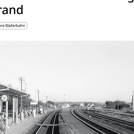
rand
hre Bäderbahn