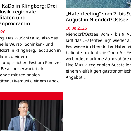
KaDo in Klingberg: Drei
usik, regionale
„Hafenfeeling“ vom 7. bis 9
litäten und
August in Niendorf/Ostsee
ienprogramm
06.08.2026
026
Niendorf/Ostsee. Vom 7. bis 9. A
rg. Das WuSchiKaDo, also das
lädt das „Hafenfeeling“ wieder a
nelle Wurst-, Schinken- und
Festwiese im Niendorfer Hafen e
ldorf in Klingberg, lädt auch in
beliebte, kostenfreie Open-Air-Fe
Jahr zu einem
verbindet maritime Atmosphäre 
lungsreichen Fest am Pönitzer
Live-Musik, regionalen Ausstelle
. Besucher erwartet ein
einem vielfältigen gastronomisc
nde mit regionalen
Angebot…
itäten, Livemusik, einem Land-…