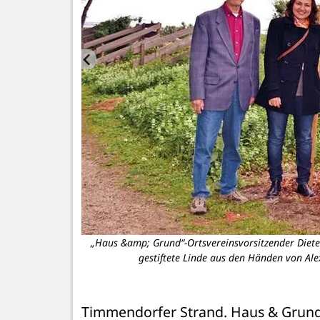
o Babin, Barbara
„Haus &amp; Grund“-Ortsvereinsvorsitzender Dieter
nke. (Foto: René
gestiftete Linde aus den Händen von Ale
Timmendorfer Strand. Haus & Grund S