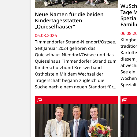
WuSchi
Tage M
Neue Namen für die beiden
Spezia
Kindertagesstätten
Famil
„Quieselhäuser“
06.08.2
06.08.2026
Klingbe
Timmendorfer Strand-Niendorf/Ostsee.
traditio
Seit Januar 2024 gehören das
Kartoffe
Quieselhaus Niendorf/Ostsee und das
diesem 
Quieselhaus Timmendorfer Strand zum
abwechs
Kinderschutzbund Kreisverband
See ein
Ostholstein.Mit dem Wechsel der
Wochene
Trägerschaft begann zugleich die
Spezial
Suche nach einem neuen Standort für…