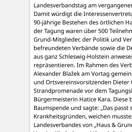
Landesverbandstag am vergangenen F
Damit würdigt die Interessenvertret
90-jährige Bestehen des örtlichen Ha
der Tagung waren über 500 Teilnehm
Grund-Mitglieder, der Politik und Ver
befreundeten Verbände sowie die De
aus ganz Schleswig-Holstein anwesen
repräsentieren. Im Rahmen des Verba
Alexander Blažek am Vortag gemeins
und Ortsvereinsvorsitzenden Dieter G
Strandpromenade vor dem Tagungshot
Bürgermeisterin Hatice Kara. Diese be
Baumspende und sagte: „Das passt s
Krankheitsgründen, weichen mussten
Landesverbandes von „Haus & Grund“