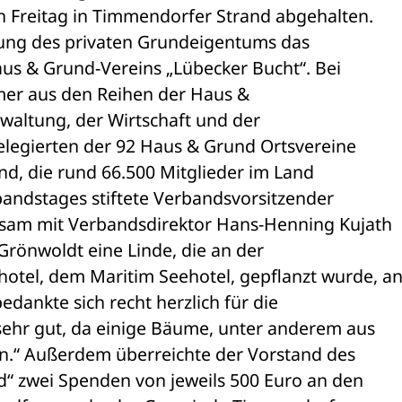
reitag in Timmendorfer Strand abgehalten. 

ung des privaten Grundeigentums das 

us & Grund-Vereins „Lübecker Bucht“. Bei 

er aus den Reihen der Haus & 

waltung, der Wirtschaft und der 

legierten der 92 Haus & Grund Ortsvereine 

d, die rund 66.500 Mitglieder im Land 

ndstages stiftete Verbandsvorsitzender 

am mit Verbandsdirektor Hans-Henning Kujath 

rönwoldt eine Linde, die an der 

el, dem Maritim Seehotel, gepflanzt wurde, an 
dankte sich recht herzlich für die 

ehr gut, da einige Bäume, unter anderem aus 

.“ Außerdem überreichte der Vorstand des 

 zwei Spenden von jeweils 500 Euro an den 
