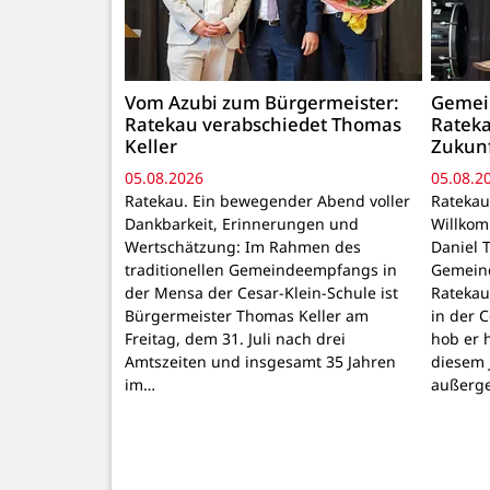
Vom Azubi zum Bürgermeister:
Gemei
Ratekau verabschiedet Thomas
Rateka
Keller
Zukun
05.08.2026
05.08.2
Ratekau. Ein bewegender Abend voller
Ratekau
Dankbarkeit, Erinnerungen und
Willkom
Wertschätzung: Im Rahmen des
Daniel 
traditionellen Gemeindeempfangs in
Gemein
der Mensa der Cesar-Klein-Schule ist
Ratekau
Bürgermeister Thomas Keller am
in der 
Freitag, dem 31. Juli nach drei
hob er 
Amtszeiten und insgesamt 35 Jahren
diesem 
im…
außerg