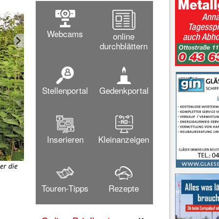
Webcams
online
durchblättern
Stellenportal
Gedenkportal
Inserieren
Kleinanzeigen
er die
Scheckübergabe beim Empfang im Rathaus: Bürgermeisterin Ha
Bergmann, Vorsitzende von Kinderherz e.V., und „Haus &amp;
Touren-Tipps
Rezepte
Kle