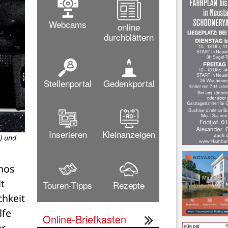
Webcams
online
durchblättern
Stellenportal
Gedenkportal
Inserieren
Kleinanzeigen
) und
os 
t 
Touren-Tipps
Rezepte
hkeit 
fe 
Online-Briefkasten
r 