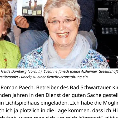
Heide Damberg (vorn, l.), Susanne Jänsch (beide Alzheimer Gesellschaft
egestützpunkt Lübeck) zu einer Benefizveranstaltung ein.
Roman Paech, Betreiber des Bad Schwartauer Kin
nden Jahren in den Dienst der guten Sache gestell
n Lichtspielhaus eingeladen. „Ich habe die Möglic
h ich ja plötzlich in die Lage kommen, dass ich Hil
uch froh, wenn man sich um mich kümmert“, gibt e