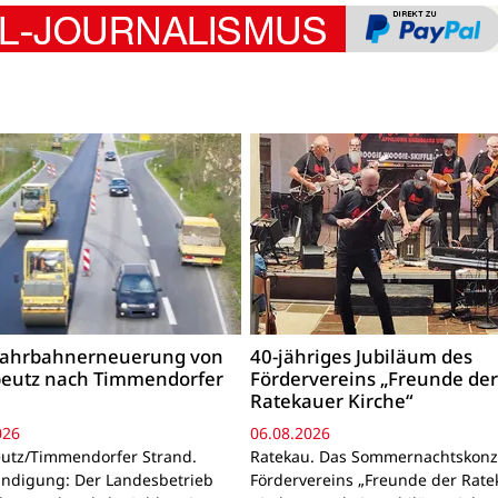
 Fahrbahnerneuerung von
40-jähriges Jubiläum des
beutz nach Timmendorfer
Fördervereins „Freunde de
Ratekauer Kirche“
026
06.08.2026
utz/Timmendorfer Strand.
Ratekau. Das Sommernachtskonz
ndigung: Der Landesbetrieb
Fördervereins „Freunde der Rate