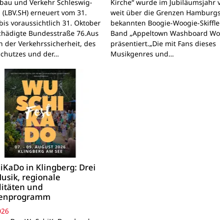
bau und Verkehr Schleswig-
Kirche“ wurde im Jubiläumsjahr 
n (LBV.SH) erneuert vom 31.
weit über die Grenzen Hamburg
bis voraussichtlich 31. Oktober
bekannten Boogie-Woogie-Skiffle
chädigte Bundesstraße 76.Aus
Band „Appeltown Washboard Wo
 der Verkehrssicherheit, des
präsentiert.„Die mit Fans dieses
schutzes und der…
Musikgenres und…
KaDo in Klingberg: Drei
usik, regionale
litäten und
ienprogramm
026