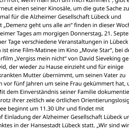
rneut einen seiner Kinosäle, um die gute Sache zu
smal für die Alzheimer Gesellschaft Lübeck und 
 „Demenz geht uns alle an“ finden in dieser Woch
zheimer Tages am morgigen Donnerstag, 21. Septe
er Tage verschiedene Veranstaltungen in Lübeck 
ist eine Film-Matinee im Kino „Movie Star“, bei de
lm „Vergiss mein nicht“ von David Sieveking gez
id, der wieder zu Hause einzieht und für einige 
rankten Mutter übernimmt, um seinen Vater zu 
ion vor fünf Jahren um seine Frau gekümmert hat, 
t dem Einverständnis seiner Familie dokumentier
rotz ihrer zeitlich wie örtlichen Orientierungslosig
e beginnt um 11.30 Uhr und findet mit 
f Einladung der Alzheimer Gesellschaft Lübeck un
s in der Hansestadt Lübeck statt. „Wir sind wirk