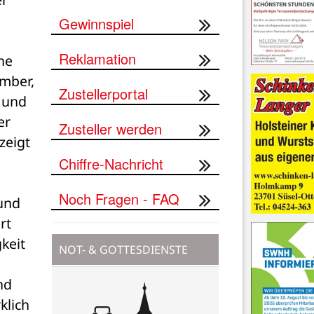
 
Gewinnspiel
Reklamation
e 
mber, 
Zustellerportal
und 
r 
Zusteller werden
eigt 
Chiffre-Nachricht
Noch Fragen - FAQ
und 
t 
keit 
NOT- & GOTTESDIENSTE
d 
lich 