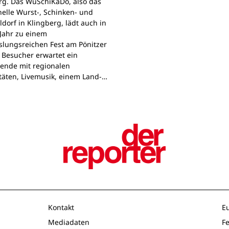
rg. Das WuSchiKaDo, also das
nelle Wurst-, Schinken- und
ldorf in Klingberg, lädt auch in
Jahr zu einem
lungsreichen Fest am Pönitzer
. Besucher erwartet ein
nde mit regionalen
itäten, Livemusik, einem Land-…
Kontakt
E
Mediadaten
F