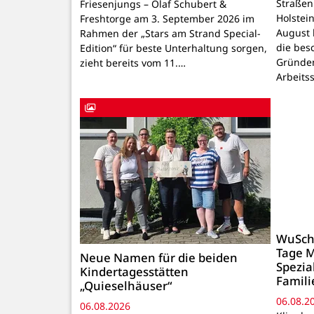
Straßen
Friesenjungs – Olaf Schubert &
Holstei
Freshtorge am 3. September 2026 im
August 
Rahmen der „Stars am Strand Special-
die bes
Edition“ für beste Unterhaltung sorgen,
Gründen
zieht bereits vom 11.…
Arbeits
WuSchi
Tage M
Neue Namen für die beiden
Spezia
Kindertagesstätten
Famil
„Quieselhäuser“
06.08.2
06.08.2026