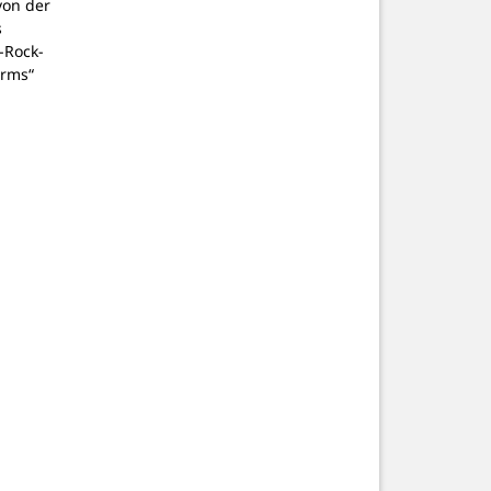
von der
s
-Rock-
rms“