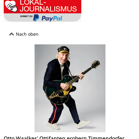
Nach oben
Otto Waalkes' Ottifanten erobern Timmendorfer