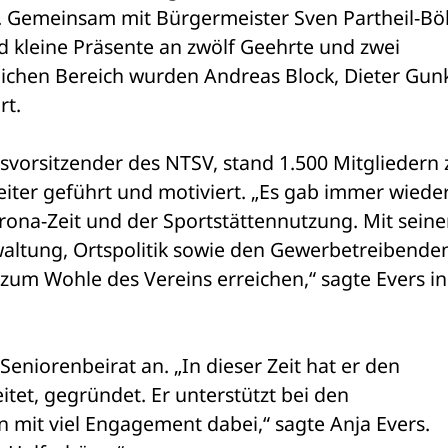
t. Gemeinsam mit Bürgermeister Sven Partheil-Bö
 kleine Präsente an zwölf Geehrte und zwei 
lichen Bereich wurden Andreas Block, Dieter Gunke
rt.
vorsitzender des NTSV, stand 1.500 Mitgliedern z
ter geführt und motiviert. „Es gab immer wieder
na-Zeit und der Sportstättennutzung. Mit seiner
ltung, Ortspolitik sowie den Gewerbetreibenden
zum Wohle des Vereins erreichen,“ sagte Evers in 
eniorenbeirat an. „In dieser Zeit hat er den 
itet, gegründet. Er unterstützt bei den 
 mit viel Engagement dabei,“ sagte Anja Evers. 