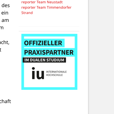
reporter Team Neustadt
 des 
reporter Team Timmendorfer
ein 
Strand
 am 
m 
ht, 
 
haft 