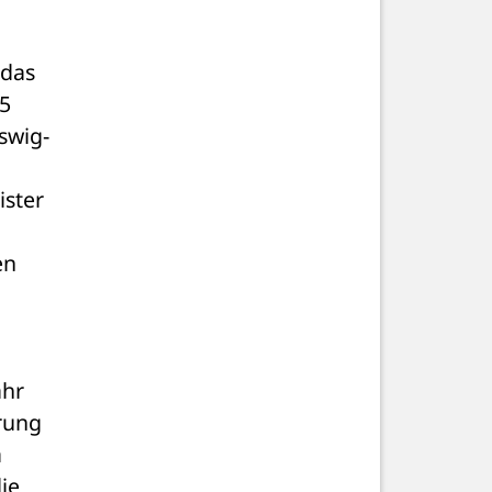
das 
5 
swig-
ster 
n 
hr 
ung 
 
e 