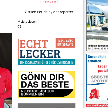
Tourist-Info Sierksdorf
Meistgelesen