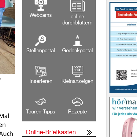
Webcams
online
durchblättern
Stellenportal
Gedenkportal
,
Die geehrte AK-12-Mannschaft des Golfclubs mit ihrem Trainer-
Inserieren
Kleinanzeigen
Vertreter der Golf-Schül
Bild: Re
Touren-Tipps
Rezepte
al 
n 
Online-Briefkasten
Auch 