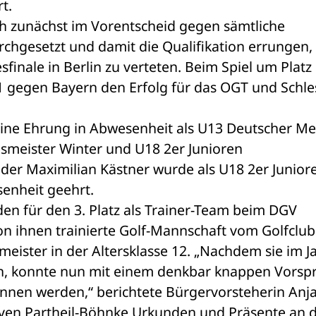
t.
h zunächst im Vorentscheid gegen sämtliche 
chgesetzt und damit die Qualifikation errungen, 
inale in Berlin zu verteten. Beim Spiel um Platz 
1 gegen Bayern den Erfolg für das OGT und Schle
eine Ehrung in Abwesenheit als U13 Deutscher Mei
meister Winter und U18 2er Junioren 
er Maximilian Kästner wurde als U18 2er Juniore
enheit geehrt.
n für den 3. Platz als Trainer-Team beim DGV 
on ihnen trainierte Golf-Mannschaft vom Golfclub 
ster in der Altersklasse 12. „Nachdem sie im Ja
n, konnte nun mit einem denkbar knappen Vorspr
nnen werden,“ berichtete Bürgervorsteherin Anja
Sven Partheil-Böhnke Urkunden und Präsente an di