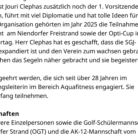
t Jouri Clephas zusätzlich noch der 1. Vorsitzende
n, führt mit viel Diplomatie und hat tolle Ideen für 
Organisation gehörten im Jahr 2025 die Teilnahme
t  am Niendorfer Freistrand sowie der Opti-Cup i
ag. Herr Clephas hat es geschafft, dass die SGJ-
expandiert ist und den Verein zum wachsen gebrac
hen das Segeln näher gebracht und sie begeistert
ehrt werden, die sich seit über 28 Jahren im 
sleiterin im Bereich Aquafitness engagiert. Sie 
fang teilnehmen.
haften
ere Einzelpersonen sowie die Golf-Schülermannsc
r Strand (OGT) und die AK-12-Mannschaft vom 