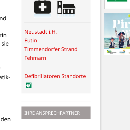
nd 
Neustadt i.H.
in 
Eutin
sie 
Timmendorfer Strand
Fehmarn
 
Defibrillatoren Standorte
ik- 
IHRE ANSPRECHPARTNER
den 