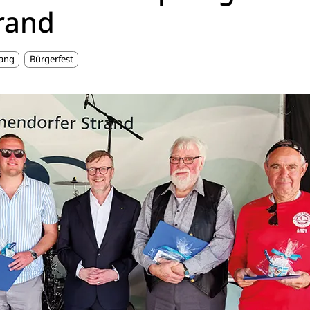
rand
ang
Bürgerfest