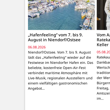
„Hafenfeeling“ vom 7. bis 9.
Vom Az
August in Niendorf/Ostsee
Rateka
Keller
06.08.2026
05.08.2
Niendorf/Ostsee. Vom 7. bis 9. August
Ratekau
lädt das „Hafenfeeling“ wieder auf die
Dankbar
Festwiese im Niendorfer Hafen ein. Das
Wertsch
beliebte, kostenfreie Open-Air-Fest
traditi
verbindet maritime Atmosphäre mit
der Men
Live-Musik, regionalen Ausstellern und
Bürgerm
einem vielfältigen gastronomischen
Freitag,
Angebot…
Amtszei
im…