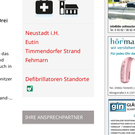
Drei
Neustadt i.H.
Eutin
Timmendorfer Strand
o das
Fehmarn
nd
auch in
Defibrillatoren Standorte
nitzer
Land-…
IHRE ANSPRECHPARTNER