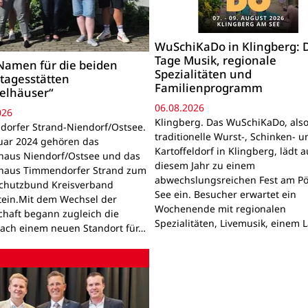
WuSchiKaDo in Klingberg: 
Tage Musik, regionale
amen für die beiden
Spezialitäten und
tagesstätten
Familienprogramm
elhäuser“
06.08.2026
026
Klingberg. Das WuSchiKaDo, als
orfer Strand-Niendorf/Ostsee.
traditionelle Wurst-, Schinken- u
nuar 2024 gehören das
Kartoffeldorf in Klingberg, lädt 
haus Niendorf/Ostsee und das
diesem Jahr zu einem
haus Timmendorfer Strand zum
abwechslungsreichen Fest am Pö
chutzbund Kreisverband
See ein. Besucher erwartet ein
tein.Mit dem Wechsel der
Wochenende mit regionalen
chaft begann zugleich die
Spezialitäten, Livemusik, einem 
ach einem neuen Standort für…