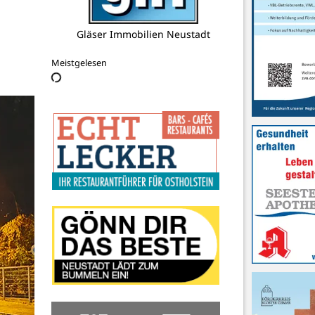
Tourismus-Agentur Lübecker Bucht
AöR
Meistgelesen