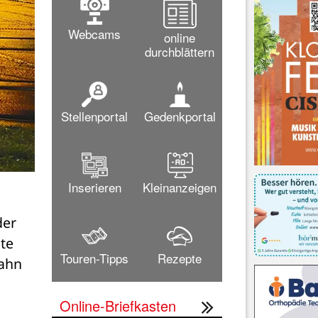
Webcams
online
durchblättern
Stellenportal
Gedenkportal
Inserieren
Kleinanzeigen
er 
te 
Touren-Tipps
Rezepte
ahn 
Online-Briefkasten