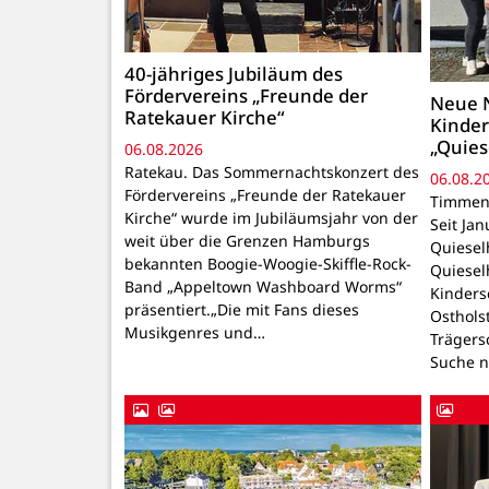
40-jähriges Jubiläum des
Fördervereins „Freunde der
Neue N
Ratekauer Kirche“
Kinder
„Quies
06.08.2026
Ratekau. Das Sommernachtskonzert des
06.08.2
Fördervereins „Freunde der Ratekauer
Timmend
Kirche“ wurde im Jubiläumsjahr von der
Seit Ja
weit über die Grenzen Hamburgs
Quiesel
bekannten Boogie-Woogie-Skiffle-Rock-
Quiesel
Band „Appeltown Washboard Worms“
Kinders
präsentiert.„Die mit Fans dieses
Osthols
Musikgenres und…
Trägers
Suche n