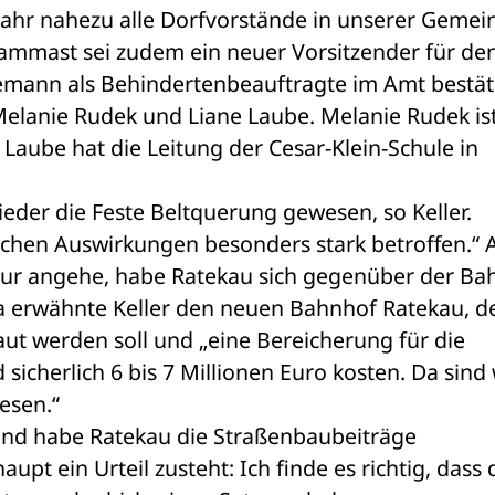
m Jahr nahezu alle Dorfvorstände in unserer Gemei
ammast sei zudem ein neuer Vorsitzender für den
emann als Behindertenbeauftragte im Amt bestätig
Melanie Rudek und Liane Laube. Melanie Rudek ist
 Laube hat die Leitung der Cesar-Klein-Schule in 
eder die Feste Beltquerung gewesen, so Keller. 
hen Auswirkungen besonders stark betroffen.“ Ab
ur angehe, habe Ratekau sich gegenüber der Bah
 erwähnte Keller den neuen Bahnhof Ratekau, der
ut werden soll und „eine Bereicherung für die 
sicherlich 6 bis 7 Millionen Euro kosten. Da sind w
esen.“ 
and habe Ratekau die Straßenbaubeiträge 
t ein Urteil zusteht: Ich finde es richtig, dass d