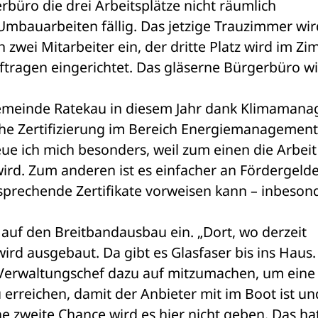
rbüro die drei Arbeitsplätze nicht räumlich 
mbauarbeiten fällig. Das jetzige Trauzimmer wird
 zwei Mitarbeiter ein, der dritte Platz wird im Zi
tragen eingerichtet. Das gläserne Bürgerbüro wi
emeinde Ratekau in diesem Jahr dank Klimamanag
he Zertifizierung im Bereich Energiemanagement 
eue ich mich besonders, weil zum einen die Arbeit 
d. Zum anderen ist es einfacher an Fördergelder
rechende Zertifikate vorweisen kann – inbesond
 auf den Breitbandausbau ein. „Dort, wo derzeit 
ird ausgebaut. Da gibt es Glasfaser bis ins Haus.
r Verwaltungschef dazu auf mitzumachen, um eine 
rreichen, damit der Anbieter mit im Boot ist und
ne zweite Chance wird es hier nicht geben. Das hat