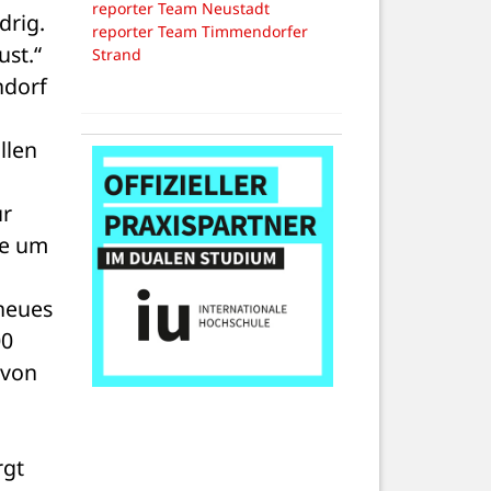
reporter Team Neustadt
rig. 
reporter Team Timmendorfer
ust.“
Strand
dorf 
len 
r 
e um 
neues 
0 
von 
gt 