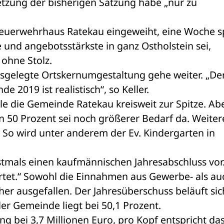
etzung der bisherigen Satzung habe „nur zu 
euerwehrhaus Ratekau eingeweiht, eine Woche sp
und angebotsstärkste in ganz Ostholstein sei, 
ohne Stolz. 
usgelegte Ortskernumgestaltung gehe weiter. „Der
e 2019 ist realistisch“, so Keller. 
e die Gemeinde Ratekau kreisweit zur Spitze. Abe
n 50 Prozent sei noch größerer Bedarf da. Weitere
So wird unter anderem der Ev. Kindergarten in 
stmals einen kaufmännischen Jahresabschluss vor. 
et.“ Sowohl die Einnahmen aus Gewerbe- als auc
r ausgefallen. Der Jahresüberschuss beläuft sich
der Gemeinde liegt bei 50,1 Prozent. 
g bei 3,7 Millionen Euro, pro Kopf entspricht das