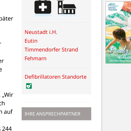
äter 
Neustadt i.H.
Eutin
 
Timmendorfer Strand
Fehmarn
r 
 
Defibrillatoren Standorte
„Wir 
h 
 auf 
IHRE ANSPRECHPARTNER
 244 