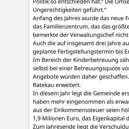
Politik so entschieden hat.“ Die Ums
Ungerechtigkeiten geführt.“ 
Anfang des Jahres wurde das neue F
das Familienzentrum, das das größte 
bemerkte der Verwaltungschef nicht 
Auch die auf insgesamt drei Jahre a
geplante Fertigstellungstermin bis End
Im Bereich der Kinderbetreuung zähl
selbst bei einer Betreuungsquote vo
Angebote würden daher geschaffen. 
Ratekau erweitert. 
In diesem Jahr legt die Gemeinde er
haben mehr eingenommen als erwart
aus der Einkommenssteuer seien höhe
1,9 Milionen Euro, das Eigenkapital 
Zum Jahresende liegt die Verschuldun