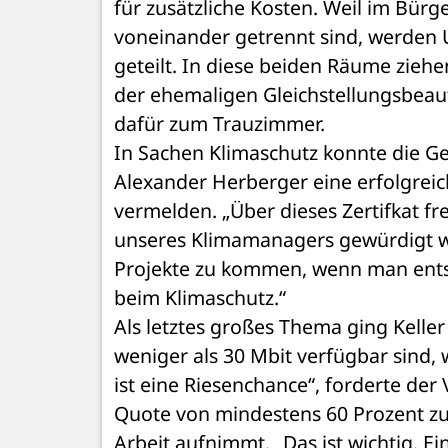
für zusätzliche Kosten. Weil im Bürge
voneinander getrennt sind, werden U
geteilt. In diese beiden Räume ziehen
der ehemaligen Gleichstellungsbeauf
dafür zum Trauzimmer. 
In Sachen Klimaschutz konnte die G
Alexander Herberger eine erfolgreic
vermelden. „Über dieses Zertifkat fr
unseres Klimamanagers gewürdigt wir
Projekte zu kommen, wenn man entsp
beim Klimaschutz.“ 
Als letztes großes Thema ging Keller
weniger als 30 Mbit verfügbar sind, w
ist eine Riesenchance“, forderte de
Quote von mindestens 60 Prozent zu e
Arbeit aufnimmt. „Das ist wichtig. Ei