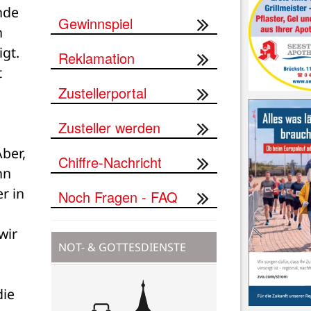
nde 
Gewinnspiel
 
t. 
Reklamation
 
Zustellerportal
Zusteller werden
er, 
Chiffre-Nachricht
n 
 in 
Noch Fragen - FAQ
ir 
NOT- & GOTTESDIENSTE
ie 