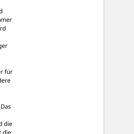
 
mmer 
rd 
er 
 für 
ere 
 Das 
 die 
 die 