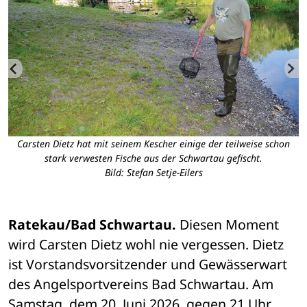
Carsten Dietz hat mit seinem Kescher einige der teilweise schon
M
stark verwesten Fische aus der Schwartau gefischt.
Bild: Stefan Setje-Eilers
Ratekau/Bad Schwartau.
 Diesen Moment 
wird Carsten Dietz wohl nie vergessen. Dietz 
ist Vorstandsvorsitzender und Gewässerwart 
des Angelsportvereins Bad Schwartau. Am 
Samstag, dem 20. Juni 2026, gegen 21 Uhr 