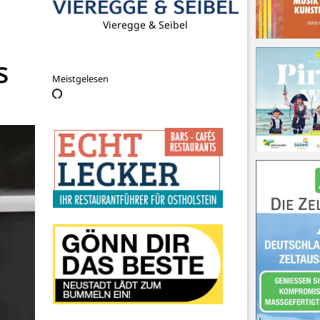
La Bodega Tapas Bar
s
Meistgelesen