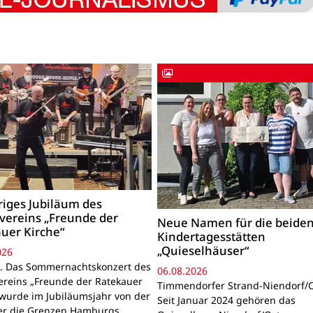
riges Jubiläum des
vereins „Freunde der
Neue Namen für die beide
uer Kirche“
Kindertagesstätten
„Quieselhäuser“
026
. Das Sommernachtskonzert des
06.08.2026
ereins „Freunde der Ratekauer
Timmendorfer Strand-Niendorf/O
 wurde im Jubiläumsjahr von der
Seit Januar 2024 gehören das
er die Grenzen Hamburgs