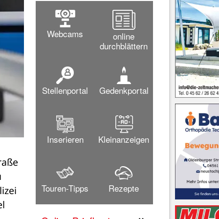
Webcams
online
durchblättern
Stellenportal
Gedenkportal
Inserieren
Kleinanzeigen
aße 
 
Touren-Tipps
Rezepte
zei 
l 