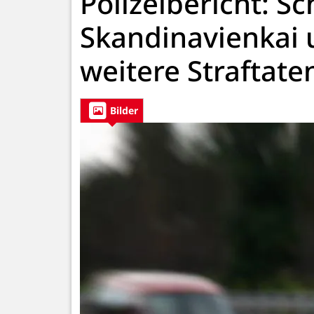
Polizeibericht: S
Skandinavienkai
weitere Straftate
Bilder