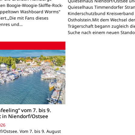
Quieselhaus Niendorf/Ostsee un
en Boogie-Woogie-Skiffle-Rock-
Quieselhaus Timmendorfer Stra
Appeltown Washboard Worms“
Kinderschutzbund Kreisverband
ert.„Die mit Fans dieses
Ostholstein.Mit dem Wechsel de
enres und…
Trägerschaft begann zugleich di
Suche nach einem neuen Standor
feeling“ vom 7. bis 9.
 in Niendorf/Ostsee
026
f/Ostsee. Vom 7. bis 9. August