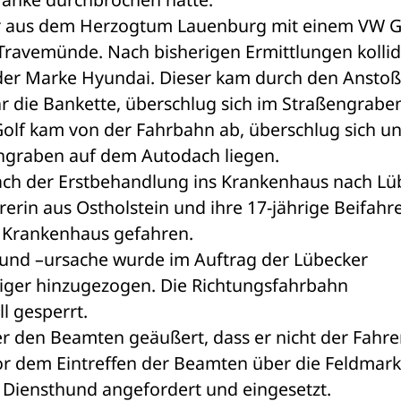
er aus dem Herzogtum Lauenburg mit einem VW Go
Travemünde. Nach bisherigen Ermittlungen kollidi
er Marke Hyundai. Dieser kam durch den Anstoß
r die Bankette, überschlug sich im Straßengraben
 Golf kam von der Fahrbahn ab, überschlug sich un
engraben auf dem Autodach liegen. 
ach der Erstbehandlung ins Krankenhaus nach Lüb
erin aus Ostholstein und ihre 17-jährige Beifahre
n Krankenhaus gefahren. 
 und –ursache wurde im Auftrag der Lübecker 
iger hinzugezogen. Die Richtungsfahrbahn 
l gesperrt. 
r den Beamten geäußert, dass er nicht der Fahrer
or dem Eintreffen der Beamten über die Feldmark 
n Diensthund angefordert und eingesetzt. 