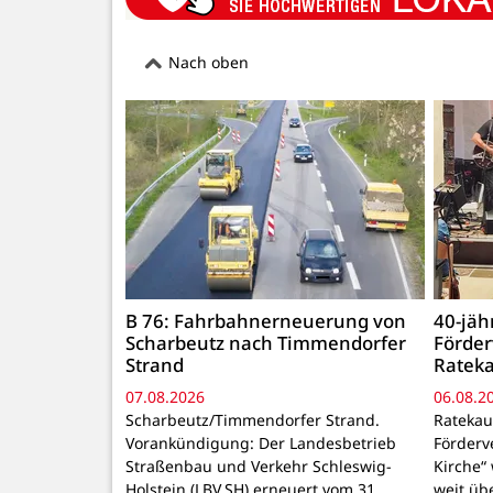
Nach oben
B 76: Fahrbahnerneuerung von
40-jäh
Scharbeutz nach Timmendorfer
Förder
Strand
Rateka
07.08.2026
06.08.2
Scharbeutz/Timmendorfer Strand.
Ratekau
Vorankündigung: Der Landesbetrieb
Förderv
Straßenbau und Verkehr Schleswig-
Kirche“
Holstein (LBV.SH) erneuert vom 31.
weit üb