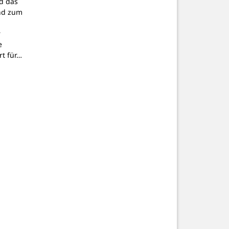
d das
nd zum
r
e
t für…