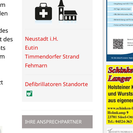
m 
en 
es 
Neustadt i.H.
 des 
s 
Eutin
m 
Timmendorfer Strand
Fehmarn
t 
Defibrillatoren Standorte
IHRE ANSPRECHPARTNER