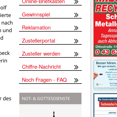
Online-Briefkasten
lf 
Gewinnspiel
erte 
 nach 
Reklamation
 und 
d 
Zustellerportal
eck 
Zusteller werden
rin 
Chiffre-Nachricht
Noch Fragen - FAQ
 des 
NOT- & GOTTESDIENSTE