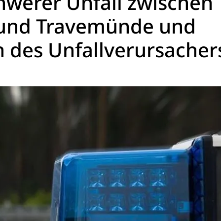
chwerer Unfall zwischen
 und Travemünde und
n des Unfallverursacher