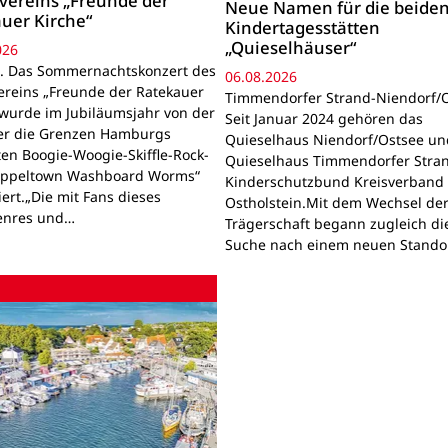
vereins „Freunde der
Neue Namen für die beide
uer Kirche“
Kindertagesstätten
„Quieselhäuser“
026
. Das Sommernachtskonzert des
06.08.2026
ereins „Freunde der Ratekauer
Timmendorfer Strand-Niendorf/O
 wurde im Jubiläumsjahr von der
Seit Januar 2024 gehören das
er die Grenzen Hamburgs
Quieselhaus Niendorf/Ostsee un
en Boogie-Woogie-Skiffle-Rock-
Quieselhaus Timmendorfer Stra
Appeltown Washboard Worms“
Kinderschutzbund Kreisverband
ert.„Die mit Fans dieses
Ostholstein.Mit dem Wechsel de
enres und…
Trägerschaft begann zugleich di
Suche nach einem neuen Standor