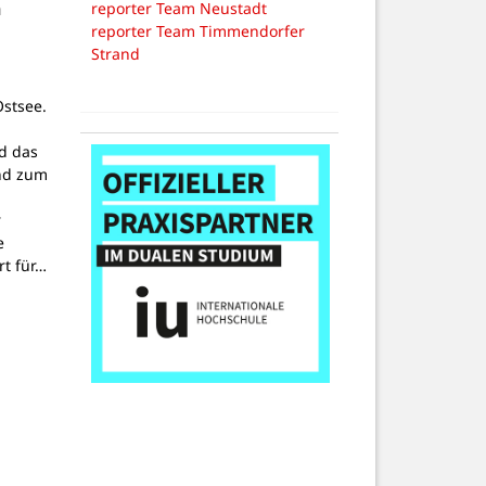
n
reporter Team Neustadt
reporter Team Timmendorfer
Strand
stsee.
d das
nd zum
r
e
t für…