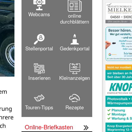
Webcams
online
durchblättern
Stellenportal
Gedenkportal
Inserieren
Kleinanzeigen
em 
Touren-Tipps
Rezepte
rung 
rere 
ch 
Online-Briefkasten