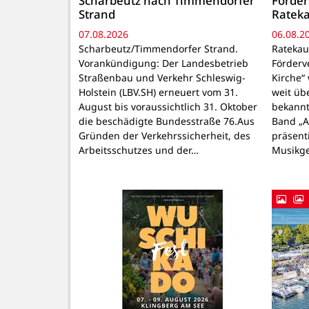
Scharbeutz nach Timmendorfer
Förder
Strand
Rateka
07.08.2026
06.08.2
Scharbeutz/Timmendorfer Strand.
Ratekau
Vorankündigung: Der Landesbetrieb
Förderv
Straßenbau und Verkehr Schleswig-
Kirche“
Holstein (LBV.SH) erneuert vom 31.
weit üb
August bis voraussichtlich 31. Oktober
bekannt
die beschädigte Bundesstraße 76.Aus
Band „
Gründen der Verkehrssicherheit, des
präsenti
Arbeitsschutzes und der…
Musikg