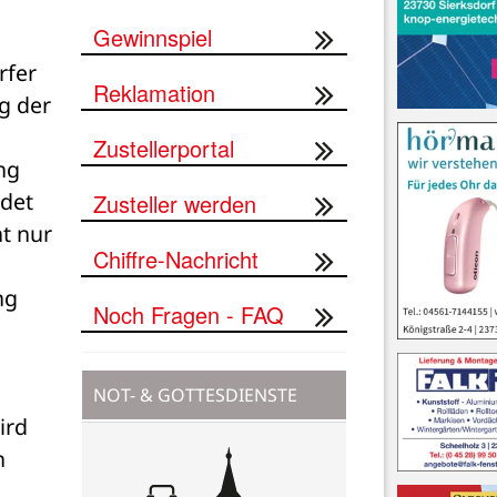
Gewinnspiel
fer 
Reklamation
g der 
Zustellerportal
g 
det 
Zusteller werden
t nur 
Chiffre-Nachricht
g 
Noch Fragen - FAQ
NOT- & GOTTESDIENSTE
rd 
 