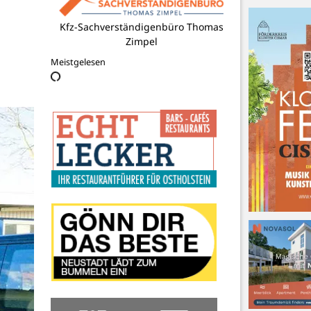
DRK Ortsverein Lensahn e.V
Meistgelesen