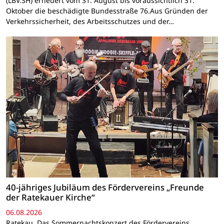
(LBV.SH) erneuert vom 31. August bis voraussichtlich 31.
Oktober die beschädigte Bundesstraße 76.Aus Gründen der
Verkehrssicherheit, des Arbeitsschutzes und der…
40-jähriges Jubiläum des Fördervereins „Freunde
der Ratekauer Kirche“
06.08.2026
Ratekau. Das Sommernachtskonzert des Fördervereins