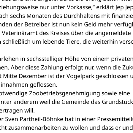
ehungsweise nur unter Vorkasse,“ erklärt Jep Jep
ach sechs Monaten des Durchhaltens mit finanziel
den der Betreiber ist nun kein Geld mehr verfüg
 Veterinäramt des Kreises über die angemeldete 
h schließlich um lebende Tiere, die weiterhin verso
arlehen in sechsstelliger Höhe von einem privaten
en. Aber diese Zahlung erfolgt nur, wenn die Zuku
eit Mitte Dezember ist der Vogelpark geschlossen u
 Einnahmen geflossen.
 notwendige Zoobetriebsgenehmigung sowie eine 
unter anderem weil die Gemeinde das Grundstück 
rtragen will.
Sven Partheil-Böhnke hat in einer Pressemitteil
icht zusammenarbeiten zu wollen und dass er und 