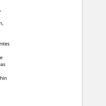
 
, 
mtes 
e 
as 
hin 