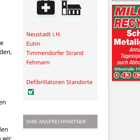
Neustadt i.H.
e 
Eutin
en, 
Timmendorfer Strand
Fehmarn
Defibrillatoren Standorte
n 
IHRE ANSPRECHPARTNER
en 
wir 