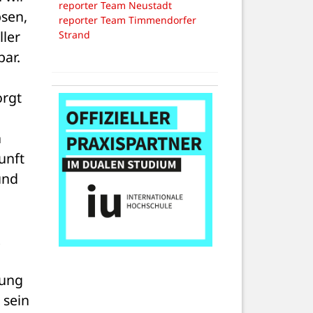
reporter Team Neustadt
sen, 
reporter Team Timmendorfer
ler 
Strand
bar.
rgt 
 
nft 
nd 
ung 
sein 