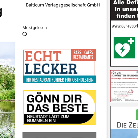
g
Kulturwerkstatt Forum e.V.
Meistgelesen