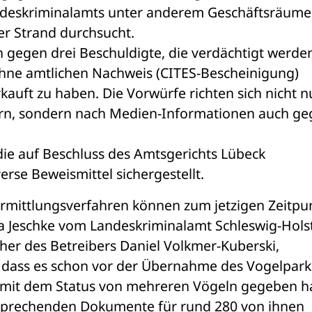
andeskriminalamts unter anderem Geschäftsräume 
r Strand durchsucht.
h gegen drei Beschuldigte, die verdächtigt werden
 ohne amtlichen Nachweis (CITES-Bescheinigung) 
kauft zu haben. Die Vorwürfe richten sich nicht nu
ern, sondern nach Medien-Informationen auch ge
 auf Beschluss des Amtsgerichts Lübeck 
rse Beweismittel sichergestellt.
rmittlungsverfahren können zum jetzigen Zeitpun
ola Jeschke vom Landeskriminalamt Schleswig-Hols
cher des Betreibers Daniel Volkmer-Kuberski, 
 dass es schon vor der Übernahme des Vogelparks
 mit dem Status von mehreren Vögeln gegeben ha
tsprechenden Dokumente für rund 280 von ihnen 