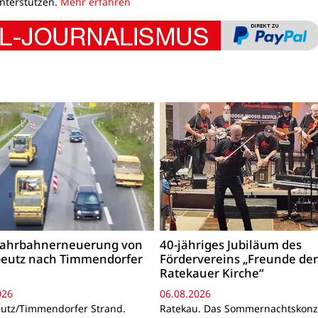
unterstützen.
Mehr erfahren
 Fahrbahnerneuerung von
40-jähriges Jubiläum des
beutz nach Timmendorfer
Fördervereins „Freunde de
Ratekauer Kirche“
026
06.08.2026
utz/Timmendorfer Strand.
Ratekau. Das Sommernachtskonz