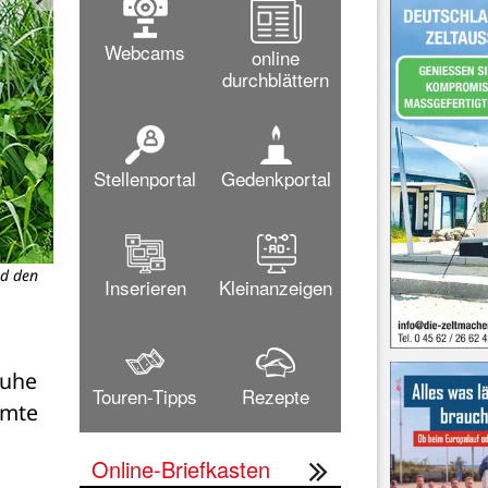
Webcams
online
durchblättern
Stellenportal
Gedenkportal
nd den
Jetzt geht das Tierfutter langsam zu Ende, das G
Inserieren
Kleinanzeigen
Bild: Re
uhe 
Touren-Tipps
Rezepte
mte 
Online-Briefkasten