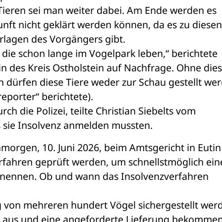
5 Tieren sei man weiter dabei. Am Ende werden es 
nft nicht geklärt werden können, da es zu diesen 
rlagen des Vorgängers gibt.
 die schon lange im Vogelpark leben,“ berichtete 
 des Kreis Ostholstein auf Nachfrage. Ohne dies
ürfen diese Tiere weder zur Schau gestellt werd
eporter“ berichtete).
 die Polizei, teilte Christian Siebelts vom 
s sie Insolvenz anmelden mussten.
morgen, 10. Juni 2026, beim Amtsgericht in Eutin 
fahren geprüft werden, um schnellstmöglich eine
ernennen. Ob und wann das Insolvenzverfahren 
.
g von mehreren hundert Vögel sichergestellt werd
n aus und eine angeforderte Lieferung bekommen 