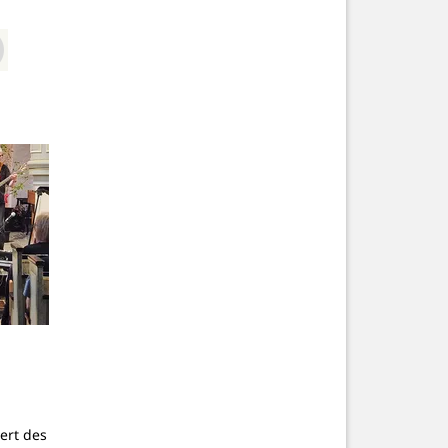
r
ert des