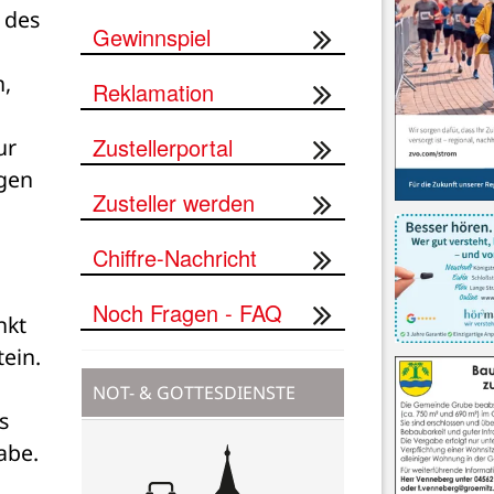
des 
Gewinnspiel
, 
Reklamation
Zustellerportal
r 
gen 
Zusteller werden
Chiffre-Nachricht
Noch Fragen - FAQ
kt 
tein.
NOT- & GOTTESDIENSTE
 
be. 