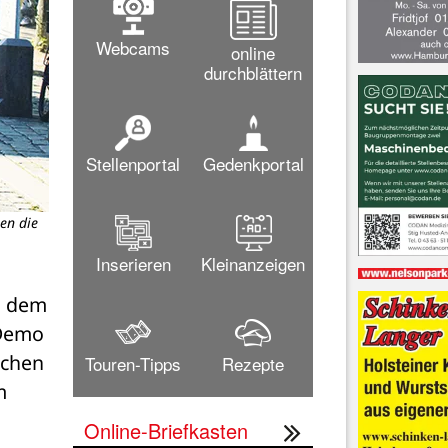
Webcams
online
durchblättern
Stellenportal
Gedenkportal
en die
Inserieren
Kleinanzeigen
 dem 
Demo 
chen 
Touren-Tipps
Rezepte
 
Online-Briefkasten