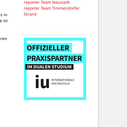
reporter Team Neustadt
reporter Team Timmendorfer
Strand
s in
 ist
m
hren