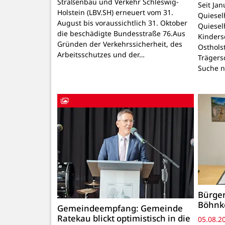
Straßenbau und Verkehr Schleswig-
Seit Ja
Holstein (LBV.SH) erneuert vom 31.
Quiesel
August bis voraussichtlich 31. Oktober
Quiesel
die beschädigte Bundesstraße 76.Aus
Kinders
Gründen der Verkehrssicherheit, des
Osthols
Arbeitsschutzes und der…
Trägers
Suche n
Bürger
Böhnke
Gemeindeempfang: Gemeinde
Ratekau blickt optimistisch in die
05.08.2