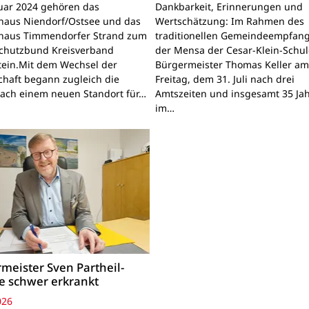
nuar 2024 gehören das
Dankbarkeit, Erinnerungen und
haus Niendorf/Ostsee und das
Wertschätzung: Im Rahmen des
haus Timmendorfer Strand zum
traditionellen Gemeindeempfang
chutzbund Kreisverband
der Mensa der Cesar-Klein-Schule
tein.Mit dem Wechsel der
Bürgermeister Thomas Keller a
chaft begann zugleich die
Freitag, dem 31. Juli nach drei
ach einem neuen Standort für…
Amtszeiten und insgesamt 35 Ja
im…
meister Sven Partheil-
 schwer erkrankt
026