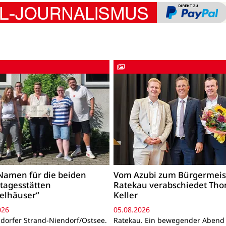
amen für die beiden
Vom Azubi zum Bürgermeis
tagesstätten
Ratekau verabschiedet Th
elhäuser“
Keller
026
05.08.2026
orfer Strand-Niendorf/Ostsee.
Ratekau. Ein bewegender Abend 