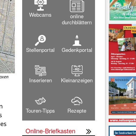
Webcams
online
durchblättern
Stellenportal
Gedenkportal
raxen
Schüler der 5. Klasse haben am Bauzaun verschiede
Inserieren
Kleinanzeigen
Bild: Re
 
Touren-Tipps
Rezepte
 
es 
Online-Briefkasten