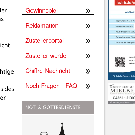
Gewinnspiel
er 
s 
Reklamation
Zustellerportal
cht 
Zusteller werden
Chiffre-Nachricht
tige 
Noch Fragen - FAQ
s des 
er 
NOT- & GOTTESDIENSTE