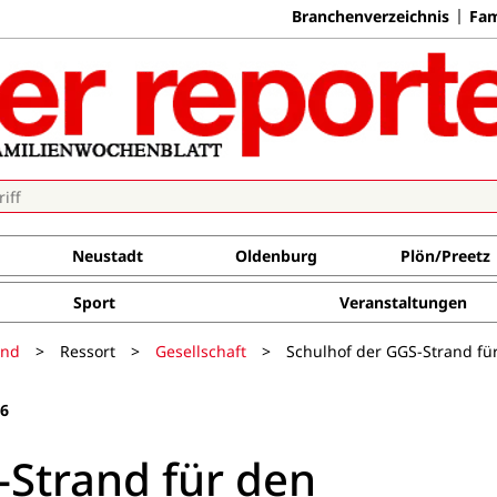
Branchenverzeichnis
Fam
Neustadt
Oldenburg
Plön/Preetz
Sport
Veranstaltungen
and
>
Ressort
>
Gesellschaft
>
Schulhof der GGS-Strand fü
26
-Strand für den