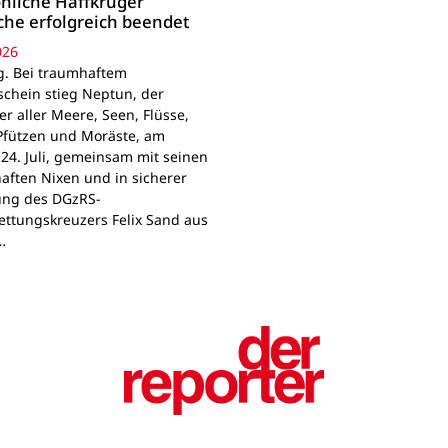
öhliche Haffkruger
he erfolgreich beendet
026
g. Bei traumhaftem
chein stieg Neptun, der
r aller Meere, Seen, Flüsse,
Pfützen und Moräste, am
 24. Juli, gemeinsam mit seinen
aften Nixen und in sicherer
ung des DGzRS-
ettungskreuzers Felix Sand aus
…