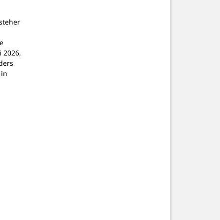
steher
e
i 2026,
ders
 in