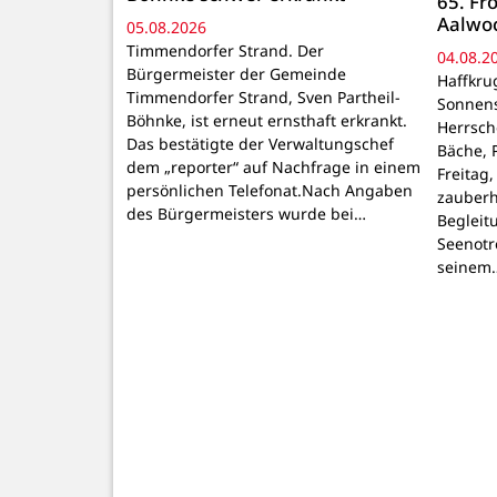
65. Fr
Aalwoc
05.08.2026
Timmendorfer Strand. Der
04.08.2
Bürgermeister der Gemeinde
Haffkru
Timmendorfer Strand, Sven Partheil-
Sonnens
Böhnke, ist erneut ernsthaft erkrankt.
Herrsche
Das bestätigte der Verwaltungschef
Bäche, 
dem „reporter“ auf Nachfrage in einem
Freitag,
persönlichen Telefonat.Nach Angaben
zauberh
des Bürgermeisters wurde bei…
Begleit
Seenotr
seinem