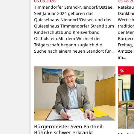
06.08.2026
05.08.2
Timmendorfer Strand-Niendorf/Ostsee.
Ratekau
Seit Januar 2024 gehören das
Dankbar
Quieselhaus Niendorf/Ostsee und das
Wertsch
Quieselhaus Timmendorfer Strand zum
traditi
Kinderschutzbund Kreisverband
der Men
Ostholstein.Mit dem Wechsel der
Bürgerm
Trägerschaft begann zugleich die
Freitag,
Suche nach einem neuen Standort für…
Amtszei
im…
Bürgermeister Sven Partheil-
Böhnke schwer erkrankt