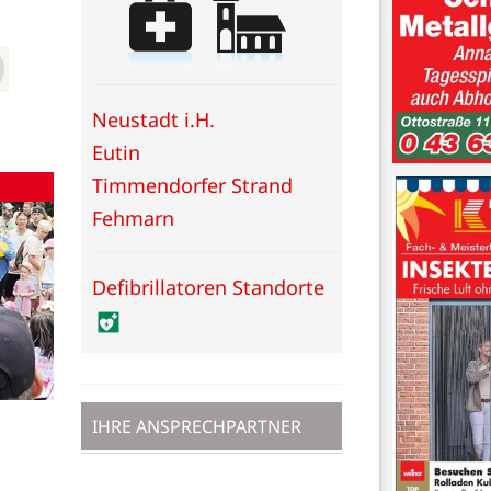
Neustadt i.H.
Eutin
Timmendorfer Strand
Fehmarn
Defibrillatoren Standorte
IHRE ANSPRECHPARTNER