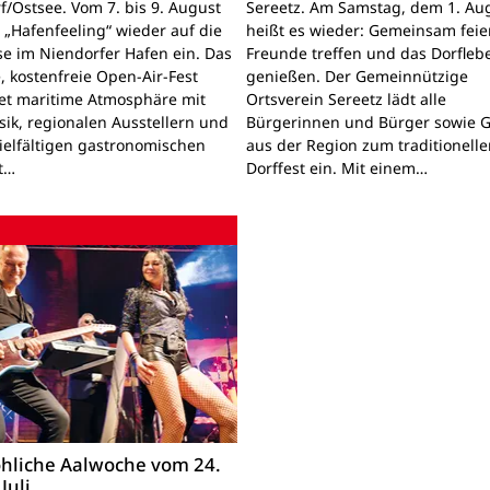
f/Ostsee. Vom 7. bis 9. August
Sereetz. Am Samstag, dem 1. Au
 „Hafenfeeling“ wieder auf die
heißt es wieder: Gemeinsam feie
se im Niendorfer Hafen ein. Das
Freunde treffen und das Dorf­leb
, kostenfreie Open-Air-Fest
genießen. Der Gemeinnützige
et maritime Atmosphäre mit
Ortsverein Sereetz lädt alle
sik, regionalen Ausstellern und
Bürgerinnen und Bürger sowie G
ielfältigen gastronomischen
aus der Region zum traditionell
t…
Dorffest ein. Mit einem…
öhliche Aalwoche vom 24.
 Juli