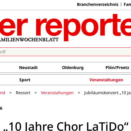
Branchenverzeichnis
Fam
Neustadt
Oldenburg
Plön/Preetz
Sport
Veranstaltungen
and
>
Ressort
>
Veranstaltungen
>
Jubiläumskonzert „10 J
26
„10 Jahre Chor LaTiDo“ 