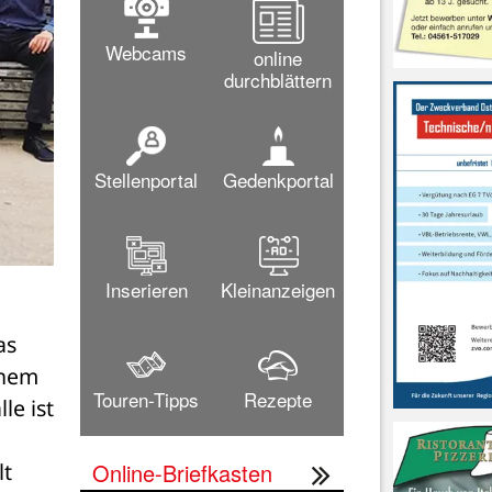
Webcams
online
durchblättern
Stellenportal
Gedenkportal
Inserieren
Kleinanzeigen
s 
nem 
Touren-Tipps
Rezepte
e ist 
Online-Briefkasten
t 