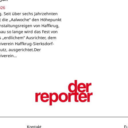
026
g. Seit über sechs Jahrzehnten
t die „Aalwoche“ den Höhepunkt
nstaltungsreigen von Haffkrug,
au so lange wird das Fest von
 „erdlichem“ Ausrichter, dem
iverein Haffkrug-Sierksdorf-
utz, ausgerichtet.Der
eiverein…
Kontakt
E