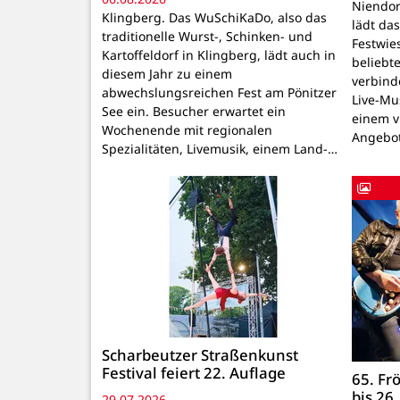
Niendor
Klingberg. Das WuSchiKaDo, also das
lädt das
traditionelle Wurst-, Schinken- und
Festwie
Kartoffeldorf in Klingberg, lädt auch in
beliebte
diesem Jahr zu einem
verbind
abwechslungsreichen Fest am Pönitzer
Live-Mu
See ein. Besucher erwartet ein
einem v
Wochenende mit regionalen
Angebo
Spezialitäten, Livemusik, einem Land-…
Scharbeutzer Straßenkunst
Festival feiert 22. Auflage
65. Fr
bis 26.
29.07.2026