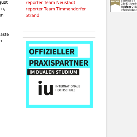
gust
reporter Team Neustadt
rn,
reporter Team Timmendorfer
en
Strand
äste
en