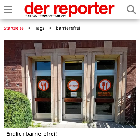
Startseite
>
Tags
>
barrierefrei
Endlich barrierefrei!