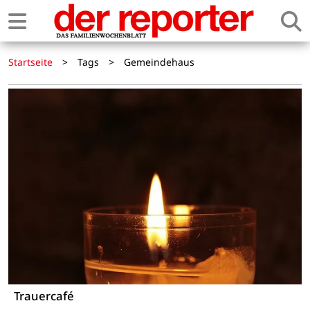
Startseite
>
Tags
>
Gemeindehaus
Trauercafé