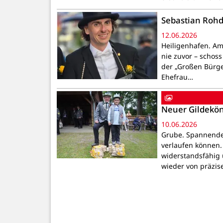
Sebastian Rohd
12.06.2026
Heiligenhafen. Am
nie zuvor – schos
der „Großen Bürge
Ehefrau…
Neuer Gildekön
10.06.2026
Grube. Spannender
verlaufen können.
widerstandsfähig 
wieder von präzis