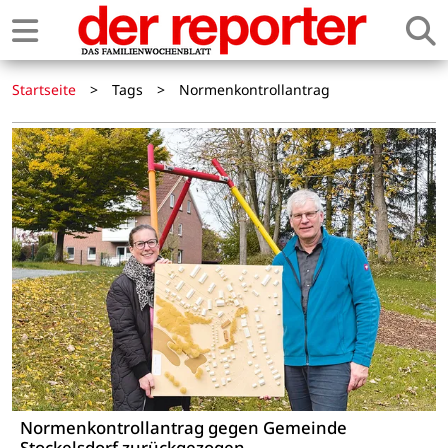
Startseite
>
Tags
>
Normenkontrollantrag
Normenkontrollantrag gegen Gemeinde
Stockelsdorf zurückgezogen