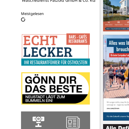
Wäschedienst Pätzold GmbH & Co. KG
Meistgelesen