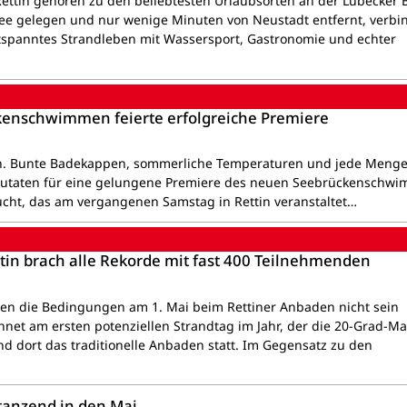
ettin gehören zu den beliebtesten Urlaubsorten an der Lübecker 
see gelegen und nur wenige Minuten von Neustadt entfernt, verbi
tspanntes Strandleben mit Wassersport, Gastronomie und echter
kenschwimmen feierte erfolgreiche Premiere
en. Bunte Badekappen, sommerliche Temperaturen und jede Menge
Zutaten für eine gelungene Premiere des neuen Seebrückenschw
ucht, das am vergangenen Samstag in Rettin veranstaltet…
tin brach alle Rekorde mit fast 400 Teilnehmenden
tten die Bedingungen am 1. Mai beim Rettiner Anbaden nicht sein
net am ersten potenziellen Strandtag im Jahr, der die 20-Grad-Ma
nd dort das traditionelle Anbaden statt. Im Gegensatz zu den
 tanzend in den Mai