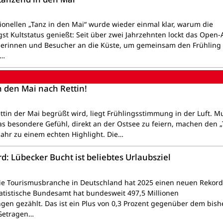
tionellen „Tanz in den Mai“ wurde wieder einmal klar, warum die
st Kultstatus genießt: Seit über zwei Jahrzehnten lockt das Open-A
herinnen und Besucher an die Küste, um gemeinsam den Frühling
e…
n den Mai nach Rettin!
ttin der Mai begrüßt wird, liegt Frühlingsstimmung in der Luft. Mu
s besondere Gefühl, direkt an der Ostsee zu feiern, machen den 
Jahr zu einem echten Highlight. Die…
: Lübecker Bucht ist beliebtes Urlaubsziel
ie Tourismusbranche in Deutschland hat 2025 einen neuen Rekord
tatistische Bundesamt hat bundesweit 497,5 Millionen
en gezählt. Das ist ein Plus von 0,3 Prozent gegenüber dem bish
 Getragen…