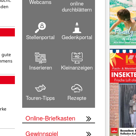
Bucht.
Webcams
online
nden
durchblättern
Stellenportal
Gedenkportal
 gute
immens
Inserieren
Kleinanzeigen
Touren-Tipps
Rezepte
rke
Online-Briefkasten
Gewinnspiel