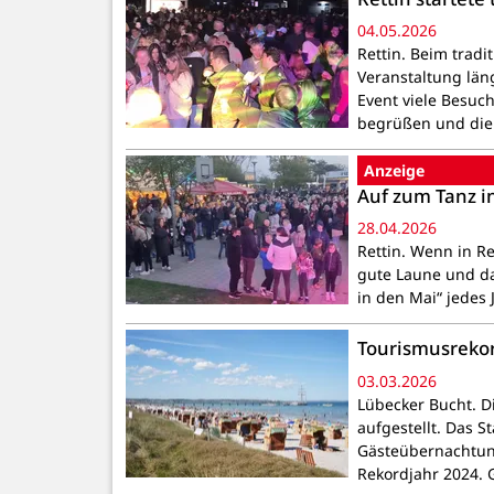
04.05.2026
Rettin. Beim tradi
Veranstaltung läng
Event viele Besuc
begrüßen und di
Anzeige
Auf zum Tanz i
28.04.2026
Rettin. Wenn in Re
gute Laune und da
in den Mai“ jedes 
Tourismusrekord
03.03.2026
Lübecker Bucht. D
aufgestellt. Das S
Gästeübernachtung
Rekordjahr 2024.