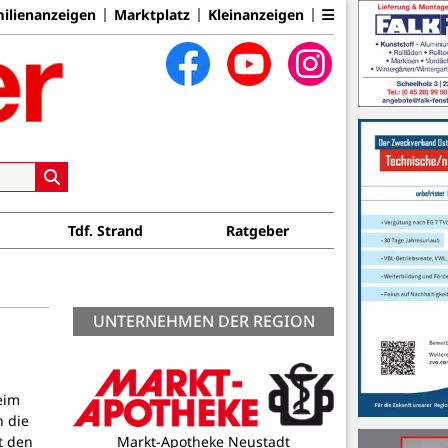
ilienanzeigen
Marktplatz
Kleinanzeigen
Tdf. Strand
Ratgeber
UNTERNEHMEN DER REGION
eim
n die
Aqua-Technik Esmann UG & Co. KG
t den