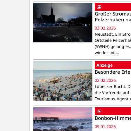
Großer Stromau
Pelzerhaken na
03.02.2026
Neustadt. Ein Str
Ortsteile Pelzerh
(SWNH) gelang es,
wieder mit…
Anzeige
Besondere Erle
02.02.2026
Lübecker Bucht. D
die Vorfreude auf
Tourismus-Agentur
Bonbon-Himmel
09.01.2026