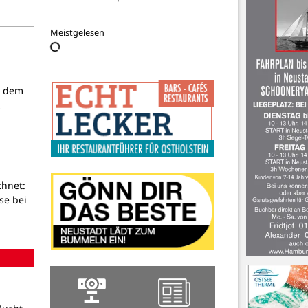
Meistgelesen
d dem
z
chnet:
se bei