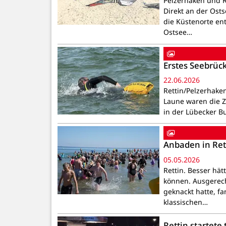
Pelzerhaken und R
Direkt an der Ost
die Küstenorte en
Ostsee…
Erstes Seebrüc
22.06.2026
Rettin/Pelzerhak
Laune waren die 
in der Lübecker B
Anbaden in Ret
05.05.2026
Rettin. Besser hä
können. Ausgerech
geknackt hatte, fa
klassischen…
Rettin startete