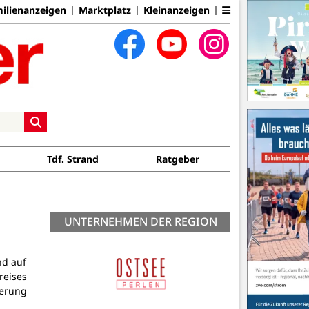
ilienanzeigen
Marktplatz
Kleinanzeigen
Tdf. Strand
Ratgeber
UNTERNEHMEN DER REGION
nd auf
reises
derung