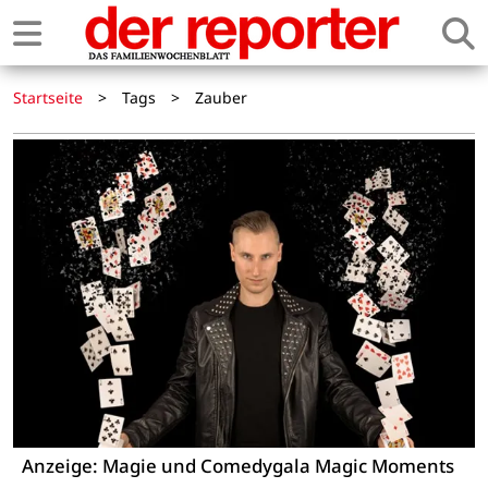
Startseite
>
Tags
>
Zauber
Anzeige: Magie und Comedygala Magic Moments