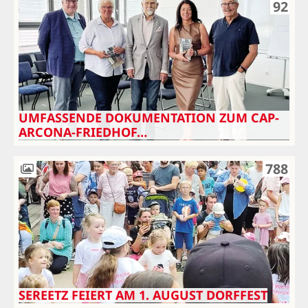
92
UMFASSENDE DOKUMENTATION ZUM CAP-
ARCONA-FRIEDHOF…
788
SEREETZ FEIERT AM 1. AUGUST DORFFEST