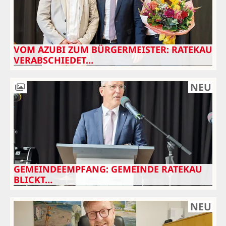
VOM AZUBI ZUM BÜRGERMEISTER: RATEKAU
VERABSCHIEDET…
NEU
GEMEINDEEMPFANG: GEMEINDE RATEKAU
BLICKT…
NEU