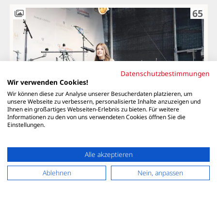
65
Datenschutzbestimmungen
Wir verwenden Cookies!
"OSTSEETALENT GOES MUSIC": JUNGE
Wir können diese zur Analyse unserer Besucherdaten platzieren, um
MUSIKTALENTE…
unsere Webseite zu verbessern, personalisierte Inhalte anzuzeigen und
Ihnen ein großartiges Webseiten-Erlebnis zu bieten. Für weitere
Informationen zu den von uns verwendeten Cookies öffnen Sie die
Einstellungen.
99
Alle akzeptieren
Ablehnen
Nein, anpassen
KONTAKT
MEDIADATEN
DATENSCHUTZ
IMPRESSUM
AGB