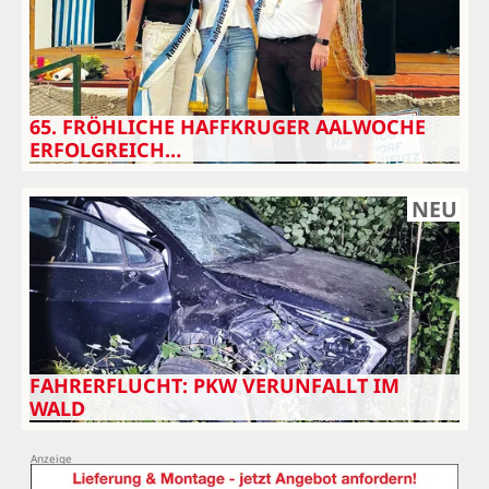
65. FRÖHLICHE HAFFKRUGER AALWOCHE
ERFOLGREICH…
NEU
FAHRERFLUCHT: PKW VERUNFALLT IM
WALD