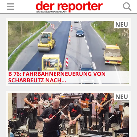
NEU
B 76: FAHRBAHNERNEUERUNG VON
SCHARBEUTZ NACH…
NEU