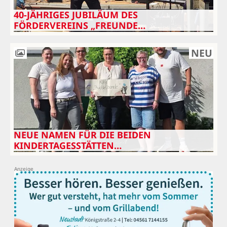
40-JÄHRIGES JUBILÄUM DES
FÖRDERVEREINS „FREUNDE…
NEU
NEUE NAMEN FÜR DIE BEIDEN
KINDERTAGESSTÄTTEN…