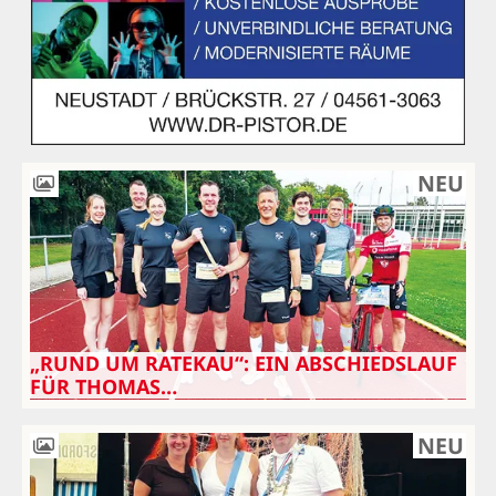
NEU
„RUND UM RATEKAU“: EIN ABSCHIEDSLAUF
FÜR THOMAS…
NEU