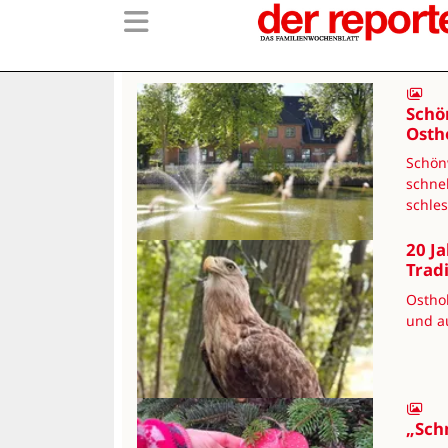
Schö
Osth
Schön
schne
schles
20 J
Trad
Osthol
und au
„Sch