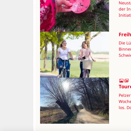
Neust
der I
Initi
Frei
Die L
Binnen
Schwi
Tour
Pelze
Woche
los. D