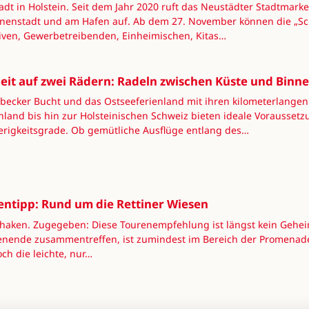
adt in Holstein. Seit dem Jahr 2020 ruft das Neustädter Stadtma
nnenstadt und am Hafen auf. Ab dem 27. November können die „S
ativen, Gewerbetreibenden, Einheimischen, Kitas…
heit auf zwei Rädern: Radeln zwischen Küste und Binn
übecker Bucht und das Ostseeferienland mit ihren kilometerlange
land bis hin zur Holsteinischen Schweiz bieten ideale Voraussetz
erigkeitsgrade. Ob gemütliche Ausflüge entlang des…
entipp: Rund um die Rettiner Wiesen
rhaken. Zugegeben: Diese Tourenempfehlung ist längst kein Gehe
nende zusammentreffen, ist zumindest im Bereich der Promenade
och die leichte, nur…