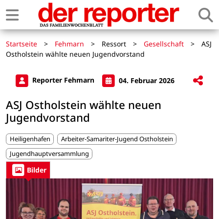
Startseite
>
Fehmarn
>
Ressort
>
Gesellschaft
>
ASJ
Ostholstein wählte neuen Jugendvorstand
Reporter Fehmarn
04. Februar 2026
ASJ Ostholstein wählte neuen
Jugendvorstand
Heiligenhafen
Arbeiter-Samariter-Jugend Ostholstein
Jugendhauptversammlung
Bilder